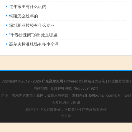
过年家里有什么玩的
铜陵怎么过年的
深圳职业技校有什么专业
“千春卧蓬阙”的出处是哪里
高尔夫标准球场有多少个洞
Copyright © 2012 - 2026
广东高尔夫网
Powered by
网站分类目录
|
精选推荐文章
|
网站地图
|
疑难解答
陕ICP备05009492号
声明：本站内容来自互联网，如信息有错误可发邮件到f_fb#foxmail.com说明，我们
会及时纠正，谢谢
本站仅为个人兴趣爱好，不接盈利性广告及商业合作
小男孩