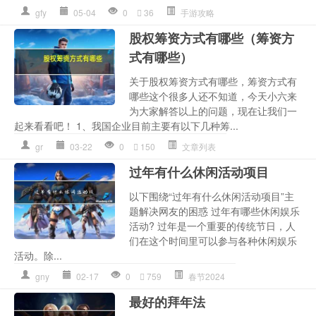
gfy
05-04
0
36
手游攻略
股权筹资方式有哪些（筹资方
式有哪些）
关于股权筹资方式有哪些，筹资方式有
哪些这个很多人还不知道，今天小六来
为大家解答以上的问题，现在让我们一
起来看看吧！ 1、我国企业目前主要有以下几种筹...
gr
03-22
0
150
文章列表
过年有什么休闲活动项目
以下围绕“过年有什么休闲活动项目”主
题解决网友的困惑 过年有哪些休闲娱乐
活动? 过年是一个重要的传统节日，人
们在这个时间里可以参与各种休闲娱乐
活动。除...
gny
02-17
0
759
春节2024
最好的拜年法