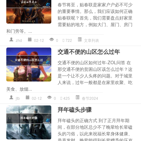
春节将至，贴春联是家家户户必不可少
的重要事情。那么，我们应该如何正确
贴春联呢？首先，我们需要盘点好家里
需要贴的地方，例如大门、屋门、房门
和门旁等。...
zhd
02-12
0
722
文章列表
交通不便的山区怎么过年
交通不便的山区如何过年-ZOL问答 在
那交通不便的贫困山区该怎么过年？这
是一个让不少人头疼的问题。对于城里
人来说，过年一般都是在家里欢聚、吃
美食、放烟...
jtb
02-12
0
425
春节2024
拜年磕头步骤
拜年磕头的正确方式 到了正月拜年期
间，在部分地区总少不了晚辈给长辈磕
头的习俗，以此来祝福长辈身体健康、
恭喜发财，晚辈能得到长辈赠予的压岁