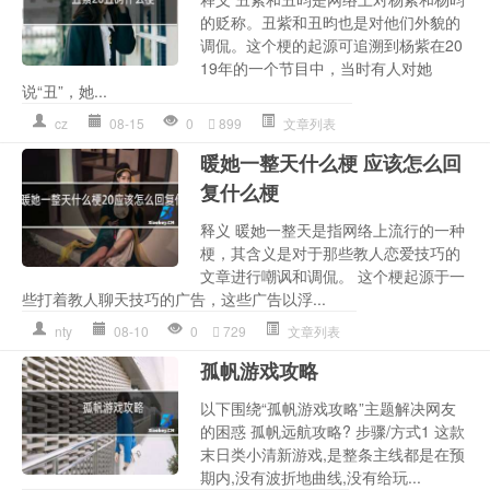
的贬称。丑紫和丑昀也是对他们外貌的
调侃。这个梗的起源可追溯到杨紫在20
19年的一个节目中，当时有人对她
说“丑”，她...
cz
08-15
0
899
文章列表
暖她一整天什么梗 应该怎么回
复什么梗
释义 暖她一整天是指网络上流行的一种
梗，其含义是对于那些教人恋爱技巧的
文章进行嘲讽和调侃。 这个梗起源于一
些打着教人聊天技巧的广告，这些广告以浮...
nty
08-10
0
729
文章列表
孤帆游戏攻略
以下围绕“孤帆游戏攻略”主题解决网友
的困惑 孤帆远航攻略? 步骤/方式1 这款
末日类小清新游戏,是整条主线都是在预
期内,没有波折地曲线,没有给玩...