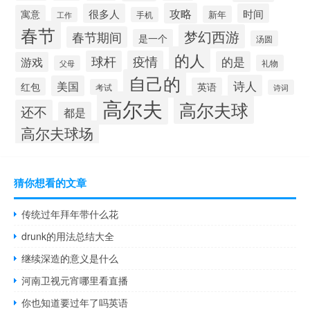
攻略
很多人
时间
寓意
新年
工作
手机
春节
梦幻西游
春节期间
是一个
汤圆
的人
球杆
疫情
的是
游戏
礼物
父母
自己的
诗人
美国
红包
英语
考试
诗词
高尔夫
高尔夫球
还不
都是
高尔夫球场
猜你想看的文章
传统过年拜年带什么花
drunk的用法总结大全
继续深造的意义是什么
河南卫视元宵哪里看直播
你也知道要过年了吗英语