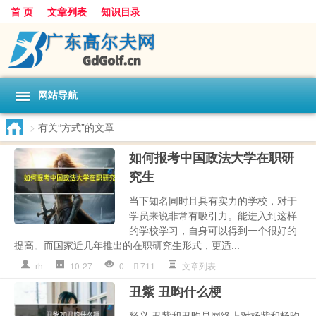
首 页
文章列表
知识目录
网站导航
>
有关“方式”的文章
如何报考中国政法大学在职研
究生
当下知名同时且具有实力的学校，对于
学员来说非常有吸引力。能进入到这样
的学校学习，自身可以得到一个很好的
提高。而国家近几年推出的在职研究生形式，更适...
rh
10-27
0
711
文章列表
丑紫 丑昀什么梗
释义 丑紫和丑昀是网络上对杨紫和杨昀