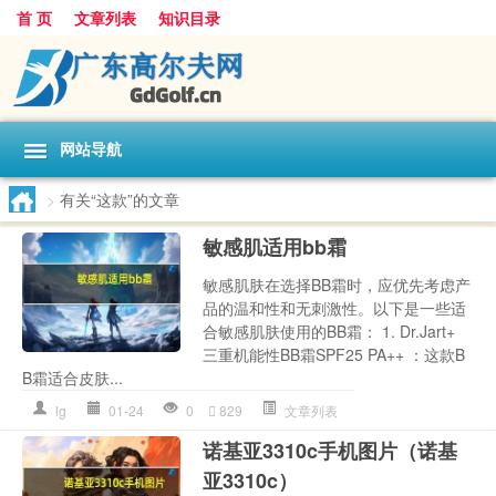
首 页
文章列表
知识目录
网站导航
>
有关“这款”的文章
敏感肌适用bb霜
敏感肌肤在选择BB霜时，应优先考虑产
品的温和性和无刺激性。以下是一些适
合敏感肌肤使用的BB霜： 1. Dr.Jart+
三重机能性BB霜SPF25 PA++ ：这款B
B霜适合皮肤...
lg
01-24
0
829
文章列表
诺基亚3310c手机图片（诺基
亚3310c）