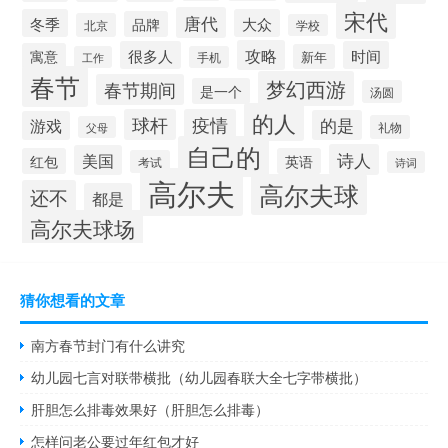
宋代
唐代
冬季
大众
品牌
北京
学校
攻略
很多人
时间
寓意
新年
工作
手机
春节
梦幻西游
春节期间
是一个
汤圆
的人
球杆
疫情
的是
游戏
礼物
父母
自己的
诗人
美国
红包
英语
考试
诗词
高尔夫
高尔夫球
还不
都是
高尔夫球场
猜你想看的文章
南方春节封门有什么讲究
幼儿园七言对联带横批（幼儿园春联大全七字带横批）
肝胆怎么排毒效果好（肝胆怎么排毒）
怎样问老公要过年红包才好