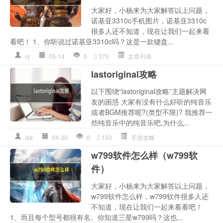
大家好，小杨来为大家解答以上问题，
诺基亚3310c手机图片，诺基亚3310c
很多人还不知道，现在让我们一起来看
看吧！ 1、你听说过诺基亚3310c吗？这是一款键盘...
nj
05-14
0
370
文章列表
lastoriginal攻略
以下围绕“lastoriginal攻略”主题解决网
友的困惑 大家有没有什么好听的纯音乐
或者BGM推荐呢?(类型不限)? 我推荐一
些纯音乐中的纯音乐吧,为什么...
las
04-30
0
150
手游攻略
w799软件怎么样（w799软
件）
大家好，小杨来为大家解答以上问题，
w799软件怎么样，w799软件很多人还
不知道，现在让我们一起来看看吧！
1、而且每个型号都很有名。你知道三星w799吗？这也...