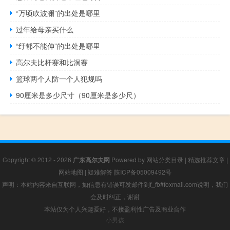
“万顷吹波澜”的出处是哪里
过年给母亲买什么
“纡郁不能伸”的出处是哪里
高尔夫比杆赛和比洞赛
篮球两个人防一个人犯规吗
90厘米是多少尺寸（90厘米是多少尺）
Copyright © 2012 - 2026
广东高尔夫网
Powered by
网站分类目录
|
精选推荐文章
|
网站地图
|
疑难解答
陕ICP备05009492号
声明：本站内容来自互联网，如信息有错误可发邮件到f_fb#foxmail.com说明，我们
会及时纠正，谢谢
本站仅为个人兴趣爱好，不接盈利性广告及商业合作
小男孩