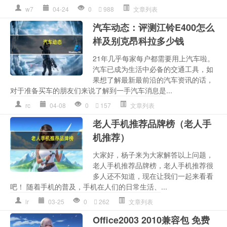
w7
04-24
0
988
文章列表
汽车动态：评测江铃E400怎么
样及别克昂科拉多少钱
21年几乎每家每户都需要用上汽车啦。
汽车已成为生活中必备的交通工具，如
果想了解最新最前沿的汽车资讯的话，
对于准备买车的朋友们来说了解到一手汽车消息是...
rc
04-08
0
157
文章列表
老人手机推荐品牌榜（老人手
机推荐）
大家好，杨子来为大家解答以上问题，
老人手机推荐品牌榜，老人手机推荐很
多人还不知道，现在让我们一起来看看
吧！ 随着手机的普及，手机在人们的日常生活、...
lr
03-25
0
262
文章列表
Office2003 2010兼容包 免费