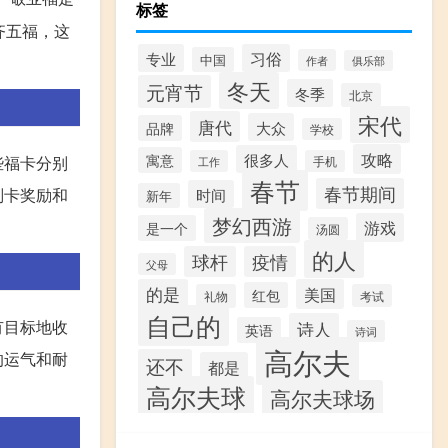
标签
齐五福，这
专业
习俗
中国
作者
俱乐部
冬天
元宵节
冬季
北京
宋代
唐代
大众
品牌
学校
攻略
很多人
寓意
些福卡分别
工作
手机
春节
春节期间
时间
刮卡奖励和
新年
梦幻西游
游戏
是一个
汤圆
的人
球杆
疫情
父母
的是
美国
红包
礼物
考试
自己的
有目标地收
诗人
英语
诗词
高尔夫
的运气和耐
还不
都是
高尔夫球
高尔夫球场