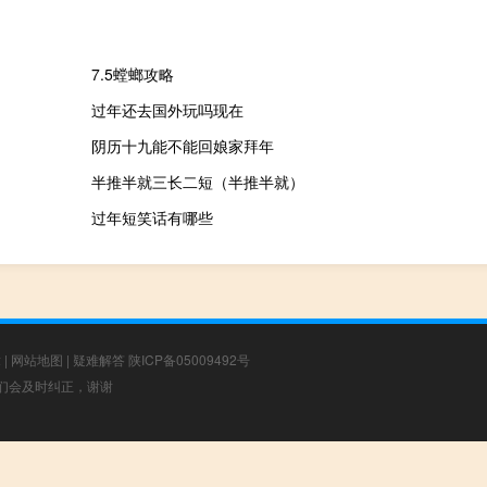
7.5螳螂攻略
过年还去国外玩吗现在
阴历十九能不能回娘家拜年
半推半就三长二短（半推半就）
过年短笑话有哪些
章
|
网站地图
|
疑难解答
陕ICP备05009492号
，我们会及时纠正，谢谢