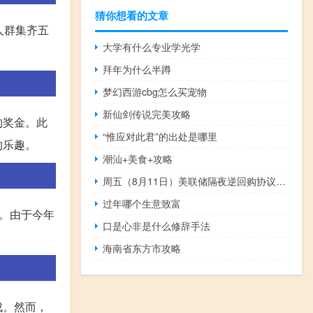
猜你想看的文章
人群集齐五
大学有什么专业学光学
拜年为什么半蹲
梦幻西游cbg怎么买宠物
新仙剑传说完美攻略
的奖金。此
“惟应对此君”的出处是哪里
的乐趣。
潮汕+美食+攻略
周五（8月11日）美联储隔夜逆回购协议（RRP）使用规模为1.773万亿美元上个交易日报1.760万亿美元
过年哪个生意致富
动。由于今年
口是心非是什么修辞手法
海南省东方市攻略
成。然而，