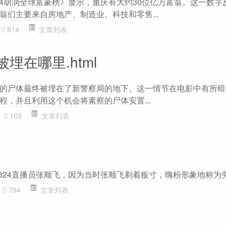
024胡润全球富豪榜》显示，重庆有大约30位亿万富翁。这一数
翁们主要来自房地产、制造业、科技和零售...
814
文章列表
埋在哪里.html
的尸体最终被埋在了新警察局的地下。这一情节在电影中有所暗
程，并且利用这个机会将素察的尸体安置...
169
文章列表
4直播员张顺飞，因为当时张顺飞剃着板寸，嗨粉形象地称为劳改犯‌‌‌‌‌‌‌
794
文章列表