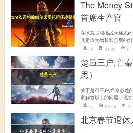
The Mone
首席生产官
在以裁员和挑战为标志的行业
其定位为增长和创新的灯
th
04-06
0
楚虽三户,亡
思）
关于楚虽三户,亡秦必楚
家解答以上的问题，现在让
cs
03-09
0
北京春节退休