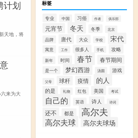
招聘计划
标签
专业
习俗
中国
作者
俱乐部
冬天
元宵节
冬季
北京
辟新天地，将
宋代
唐代
大众
品牌
学校
攻略
很多人
寓意
工作
手机
春节
春节期间
时间
新年
意
梦幻西游
游戏
是一个
汤圆
的人
球杆
疫情
父母
的是
美国
红包
礼物
考试
小六来为大
自己的
诗人
英语
诗词
高尔夫
还不
都是
高尔夫球
高尔夫球场