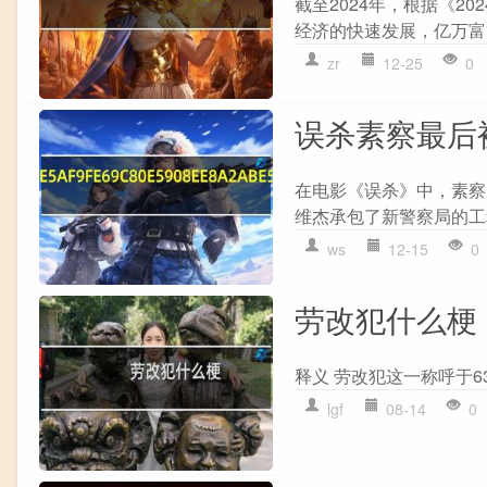
截至2024年，根据《2
经济的快速发展，亿万富
zr
12-25
0
误杀素察最后被
在电影《误杀》中，素察
维杰承包了新警察局的工
ws
12-15
0
劳改犯什么梗
释义 劳改犯这一称呼于632
lgf
08-14
0