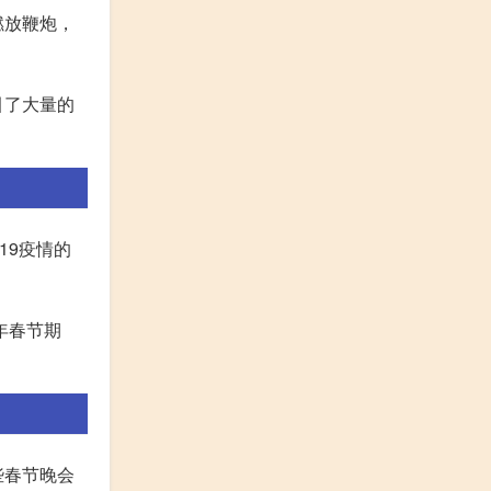
燃放鞭炮，
引了大量的
19疫情的
年春节期
些春节晚会