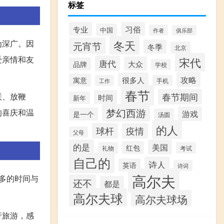
标签
专业
习俗
中国
作者
俱乐部
冬天
为深广。因
元宵节
冬季
北京
受亲情和友
宋代
唐代
大众
品牌
学校
攻略
很多人
寓意
工作
手机
春节
春节期间
联、放鞭
时间
新年
梦幻西游
的喜庆和温
游戏
是一个
汤圆
的人
球杆
疫情
父母
的是
美国
红包
礼物
考试
自己的
诗人
英语
诗词
高尔夫
多的时间与
还不
都是
高尔夫球
高尔夫球场
行旅游，感