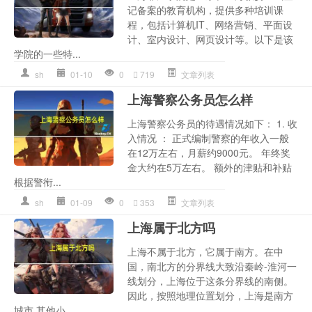
记备案的教育机构，提供多种培训课
程，包括计算机IT、网络营销、平面设
计、室内设计、网页设计等。以下是该
学院的一些特...
sh
01-10
0
719
文章列表
上海警察公务员怎么样
上海警察公务员的待遇情况如下： 1. 收
入情况 ： 正式编制警察的年收入一般
在12万左右，月薪约9000元。 年终奖
金大约在5万左右。 额外的津贴和补贴
根据警衔...
sh
01-09
0
353
文章列表
上海属于北方吗
上海不属于北方，它属于南方。在中
国，南北方的分界线大致沿秦岭-淮河一
线划分，上海位于这条分界线的南侧。
因此，按照地理位置划分，上海是南方
城市 其他小...