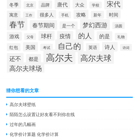
宋代
唐代
冬季
大众
品牌
北京
学校
攻略
很多人
时间
寓意
新年
工作
手机
春节
梦幻西游
春节期间
是一个
汤圆
的人
球杆
疫情
的是
游戏
礼物
父母
自己的
诗人
美国
红包
英语
考试
诗词
高尔夫
高尔夫球
还不
都是
高尔夫球场
猜你想看的文章
高尔夫球壁纸
陌陌怎么设置让好友看不到你在线
过年的几幅画
化学价计算题 化学价计算