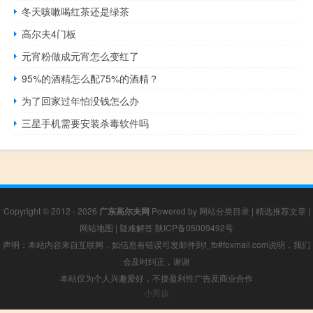
冬天咳嗽喝红茶还是绿茶
高尔夫4门板
元宵粉做成元宵怎么变红了
95%的酒精怎么配75%的酒精？
为了回家过年怕没钱怎么办
三星手机需要安装杀毒软件吗
Copyright © 2012 - 2026
广东高尔夫网
Powered by
网站分类目录
|
精选推荐文章
|
网站地图
|
疑难解答
陕ICP备05009492号
声明：本站内容来自互联网，如信息有错误可发邮件到f_fb#foxmail.com说明，我们
会及时纠正，谢谢
本站仅为个人兴趣爱好，不接盈利性广告及商业合作
小男孩