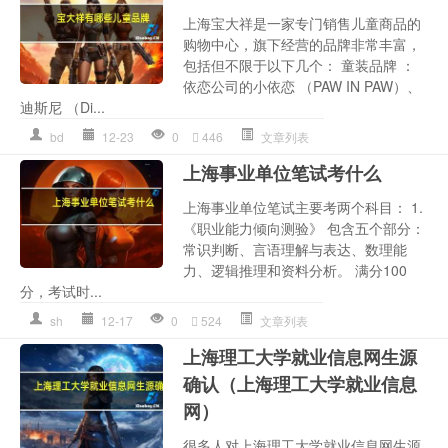
上海宝大祥是一家专门销售儿童商品的
购物中心，旗下经营的品牌非常丰富，
包括但不限于以下几个： 童装品牌 ：
依恋公司的小依恋 （PAW IN PAW）、
迪斯尼 （Di...
bd
12-23
0
446
文章列表
上海事业单位笔试考什么
上海事业单位笔试主要考两个科目： 1.
《职业能力倾向测验》 包含五个部分：
常识判断、言语理解与表达、数理能
力、逻辑推理和资料分析。 满分100
分，考试时...
sh
12-17
0
524
文章列表
上海理工大学就业信息网生源
确认（上海理工大学就业信息
网）
很多人对上海理工大学就业信息网生源