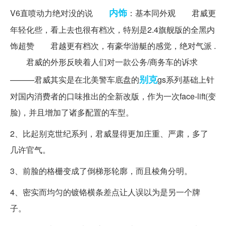
内饰
V6直喷动力绝对没的说
：基本同外观 君威更
年轻化些，看上去也很有档次，特别是2.4旗舰版的全黑内
饰超赞 君越更有档次，有豪华游艇的感觉，绝对气派 .
君威的外形反映着人们对一款公务/商务车的诉求
别克
———君威其实是在北美警车底盘的
gs系列基础上针
对国内消费者的口味推出的全新改版，作为一次face-lift(变
脸)，并且增加了诸多配置的车型。
2、比起别克世纪系列，君威显得更加庄重、严肃，多了
几许官气。
3、前脸的格栅变成了倒梯形轮廓，而且棱角分明。
4、密实而均匀的镀铬横条差点让人误以为是另一个牌
子。