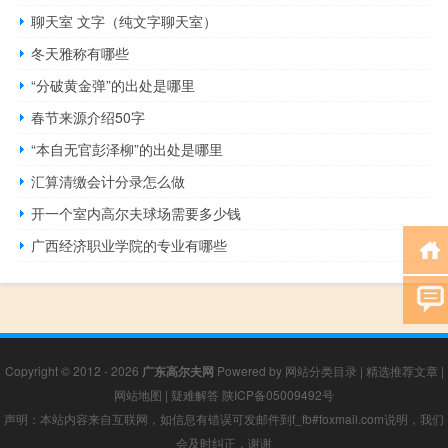
聊天室 文字（纯文字聊天室）
冬天雅称有哪些
“分破黄金弹”的出处是哪里
春节来源介绍50字
“本自无官彭泽柳”的出处是哪里
汇算清缴会计分录怎么做
开一个室内高尔夫球场需要多少钱
广西经济职业学院的专业有哪些
Copyright © 2012 - 2026
广东高尔夫网
Powered by
网站分类目录
|
精选推荐文章
|
网站地图
|
疑难解答
陕ICP备05009492号
声明：本站内容来自互联网，如信息有错误可发邮件到f_fb#foxmail.com说明，我们
会及时纠正，谢谢