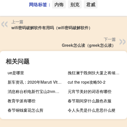
网络标签：
内饰
别克
君威
上一篇
wifi密码破解软件有用吗（wifi密码破解软件）
下一篇
Greek怎么读（greek怎么读）
相关问题
ue是哪里
挽狂澜于既倒扶大厦之将倾（挽狂澜于既倒）
新车资讯：2020年Maruti Vitara Brezza亮相汽车博览会
cut the rope攻略50-2
消息称台积电新竹宝山2nm厂建设计划放缓 将推迟至2026年量产
元宵节美好的词语有哪些
教育学派有哪些
春节期间穿什么颜色衣服
春节铜钱窗花怎么剪
令人头秃是什么意思什么梗