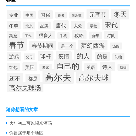
冬天
元宵节
专业
习俗
中国
作者
俱乐部
宋代
唐代
冬季
大众
品牌
北京
学校
攻略
很多人
时间
寓意
新年
工作
手机
春节
梦幻西游
春节期间
是一个
汤圆
的人
球杆
疫情
的是
游戏
礼物
父母
自己的
诗人
美国
红包
英语
考试
诗词
高尔夫
高尔夫球
还不
都是
高尔夫球场
猜你想看的文章
大年初二可以喝米酒吗
许昌属于那个地区