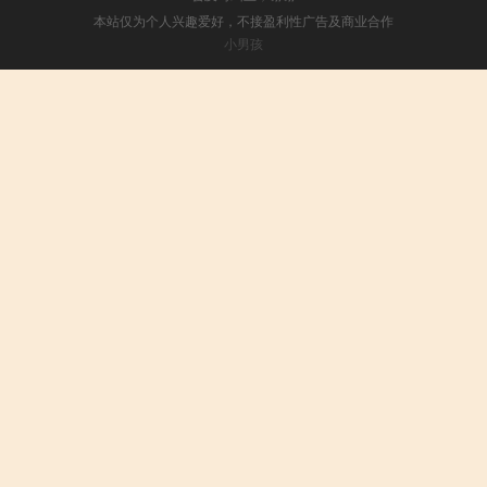
本站仅为个人兴趣爱好，不接盈利性广告及商业合作
小男孩