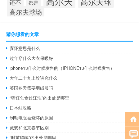
高尔夫
高尔夫球
还不
都是
高尔夫球场
猜你想看的文章
寘怀意思是什么
过年穿什么大衣保暖好
iphone13什么时候发售的（IPHONE13什么时候发售）
大年二十九上坟讲究什么
英国冬天需要羽绒服吗
“猖狂乞食过江淮”的出处是哪里
日本蛙攻略
制动电阻被烧坏的原因
藏戏和北京春节区别
“时苗留犊”的出处是哪里