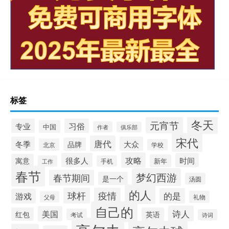
标签
冬天
元宵节
专业
习俗
中国
作者
俱乐部
宋代
唐代
冬季
大众
品牌
北京
学校
攻略
很多人
时间
寓意
新年
工作
手机
春节
梦幻西游
春节期间
是一个
汤圆
的人
球杆
疫情
的是
游戏
礼物
父母
自己的
诗人
美国
红包
英语
考试
诗词