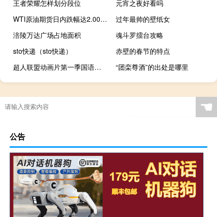
王者荣耀怎样划分段位
元宵之夜好看吗
WTI原油期货日内跌幅达2.00%现报80.81美元/桶
过年最帅的壁纸女
涪陵万达广场占地面积
魂斗罗擂台攻略
sto快递（sto快递）
赤壁的春节的特点
超人联盟动画片第一季国语（超人联盟动画片）
“团栾尊酒”的出处是哪里
☚
公告