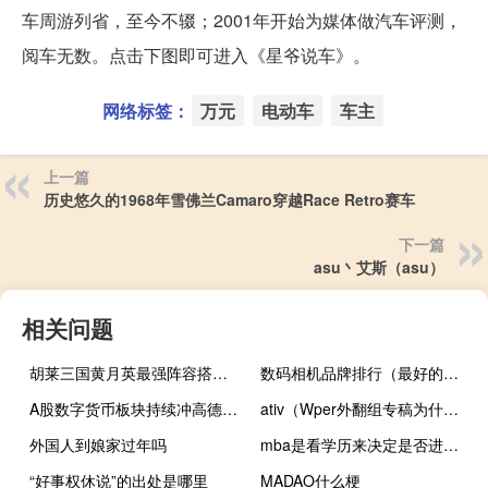
车周游列省，至今不辍；2001年开始为媒体做汽车评测，
阅车无数。点击下图即可进入《星爷说车》。
网络标签：
万元
电动车
车主
上一篇
历史悠久的1968年雪佛兰Camaro穿越Race Retro赛车
下一篇
asu丶艾斯（asu）
相关问题
胡莱三国黄月英最强阵容搭配（胡莱三国黄月英）
数码相机品牌排行（最好的数码相机品牌）
A股数字货币板块持续冲高德胜科技、梦网科技触及涨停高伟达涨超5%中科江南涨超7%新国都、信息发展、银之杰涨超6%
ativ（Wper外翻组专稿为什么叫ATIV三星给出解释）
外国人到娘家过年吗
mba是看学历来决定是否进行加试吗
“好事权休说”的出处是哪里
MADAO什么梗