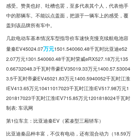
感受。赞美也好、吐槽也罢，至多代表其个人，代表他手
中的那辆车。不能以点盖面，把源于一辆车上的感受，覆
盖到该品牌所有车中。
几款电动车基本情况车型指导价车速快充慢充续航电池容
万元
量秦EV45024.07
1501.540060.48千瓦时比亚迪e52
2.07万元1301.540060.48千瓦时荣威eRX527.18万元135
0.66732048.3千瓦时帝豪EV35019.33万元1400.57.53004
3.5千瓦时帝豪EV45021.83万元1400.5940052千瓦时江淮
iEV413.65万元10411017023千瓦时江淮iEV517.98万元1
201817023千瓦时江淮iEV715.85万元1201818024千瓦时
制表: 车讯网
第1位车主：比亚迪秦EV（紧凑型三厢轿车）
比亚迪秦品种丰富，不仅有电动，还有混合动力（18.59万