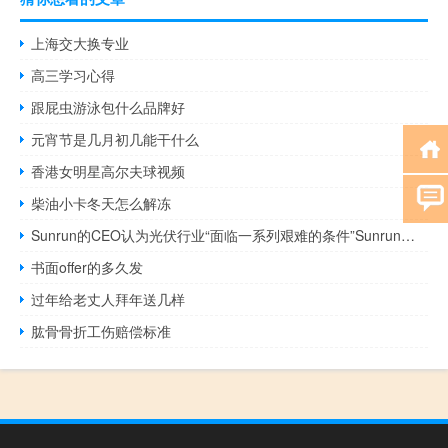
上海交大换专业
高三学习心得
跟屁虫游泳包什么品牌好
元宵节是几月初几能干什么
香港女明星高尔夫球视频
柴油小卡冬天怎么解冻
Sunrun的CEO认为光伏行业“面临一系列艰难的条件”Sunrun（RUN）美股盘后重新跌超4%
书面offer的多久发
过年给老丈人拜年送几样
肱骨骨折工伤赔偿标准