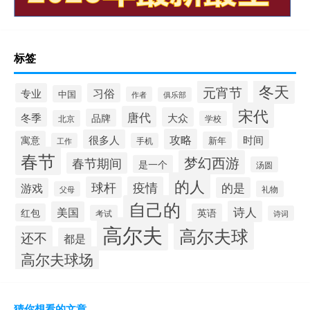
标签
冬天
元宵节
专业
习俗
中国
作者
俱乐部
宋代
唐代
冬季
大众
品牌
北京
学校
攻略
很多人
时间
寓意
新年
工作
手机
春节
梦幻西游
春节期间
是一个
汤圆
的人
球杆
疫情
的是
游戏
礼物
父母
自己的
诗人
美国
红包
英语
考试
诗词
高尔夫
高尔夫球
还不
都是
高尔夫球场
猜你想看的文章