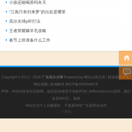
小孩还能喝茶吗冬天
“江南只有归来梦”的出处是哪里
高尔夫球p杆打法
王者荣耀薅羊毛攻略
春节上班准备什么工作
Copyright © 2012 - 2026
广东高尔夫网
Powered by
网站分类目录
|
精选推荐文章
|
网站地图
|
疑难解答
陕ICP备05009492号
声明：本站内容来自互联网，如信息有错误可发邮件到f_fb#foxmail.com说明，我们
会及时纠正，谢谢
本站仅为个人兴趣爱好，不接盈利性广告及商业合作
小男孩