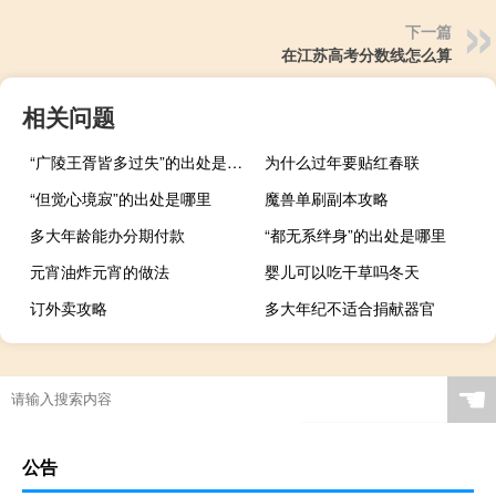
下一篇
在江苏高考分数线怎么算
相关问题
“广陵王胥皆多过失”的出处是哪里
为什么过年要贴红春联
“但觉心境寂”的出处是哪里
魔兽单刷副本攻略
多大年龄能办分期付款
“都无系绊身”的出处是哪里
元宵油炸元宵的做法
婴儿可以吃干草吗冬天
订外卖攻略
多大年纪不适合捐献器官
☚
公告