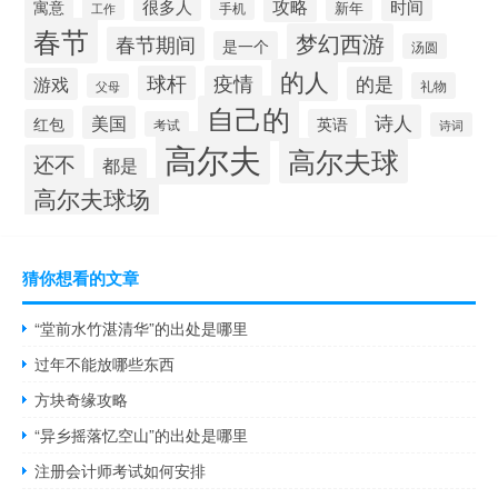
攻略
很多人
时间
寓意
新年
工作
手机
春节
梦幻西游
春节期间
是一个
汤圆
的人
球杆
疫情
的是
游戏
礼物
父母
自己的
诗人
美国
红包
英语
考试
诗词
高尔夫
高尔夫球
还不
都是
高尔夫球场
猜你想看的文章
“堂前水竹湛清华”的出处是哪里
过年不能放哪些东西
方块奇缘攻略
“异乡摇落忆空山”的出处是哪里
注册会计师考试如何安排