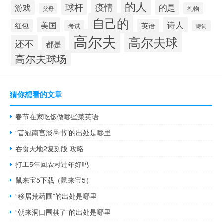
的人
球杆
疫情
的是
游戏
礼物
父母
自己的
诗人
美国
红包
英语
考试
诗词
高尔夫
高尔夫球
还不
都是
高尔夫球场
猜你想看的文章
春节在家吃饭做哪些菜英语
“昔冠南宫淡墨书”的出处是哪里
吞食天地2复刻版 攻略
打工5年回农村过年好吗
鼠来宝5下载（鼠来宝5）
“移居荒药圃”的出处是哪里
“朝来洞口围棋了”的出处是哪里