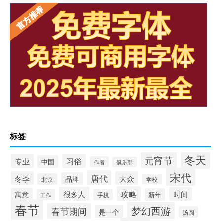
标签
冬天
元宵节
专业
习俗
中国
作者
俱乐部
宋代
唐代
冬季
大众
品牌
北京
学校
攻略
很多人
时间
寓意
新年
工作
手机
春节
梦幻西游
春节期间
是一个
汤圆