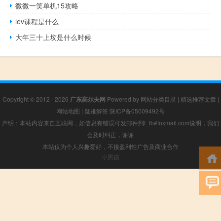
微微一笑单机15攻略
lev课程是什么
大年三十上坟是什么时候
Copyright © 2012 - 2026
广东高尔夫网
Powered by
网站分类目录
|
精选推荐文章
|
网站地图
|
疑难解答
陕ICP备05009492号
声明：本站内容来自互联网，如信息有错误可发邮件到f_fb#foxmail.com说明，我们
会及时纠正，谢谢
本站仅为个人兴趣爱好，不接盈利性广告及商业合作
小男孩