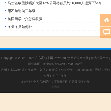
马士基欧股跌幅扩大至15%公司将裁员约10,000人运费下降令盈利能力承压
用不禁造句三年级
英国留学中介怎样收费
冬天冬瓜如何种
Copyright © 2012 - 2026
广东高尔夫网
Powered by
网站分类目录
|
精选推荐文章
|
网站地图
|
疑难解答
陕ICP备05009492号
声明：本站内容来自互联网，如信息有错误可发邮件到f_fb#foxmail.com说明，我们
会及时纠正，谢谢
本站仅为个人兴趣爱好，不接盈利性广告及商业合作
小男孩