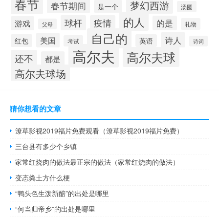
春节
梦幻西游
春节期间
是一个
汤圆
的人
球杆
疫情
的是
游戏
礼物
父母
自己的
诗人
美国
红包
英语
考试
诗词
高尔夫
高尔夫球
还不
都是
高尔夫球场
猜你想看的文章
潦草影视2019福片免费观看（潦草影视2019福片免费）
三台县有多少个乡镇
家常红烧肉的做法最正宗的做法（家常红烧肉的做法）
变态粪土方什么梗
“鸭头色生泼新醅”的出处是哪里
“何当归帝乡”的出处是哪里