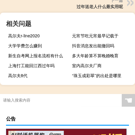
下一篇
过年送老人什么最实用呢
相关问题
高尔夫r-line2020
元宵节吃元宵最早记载于
大学学费怎么赚到
抖音消息发出能撤回吗
新生自考网上报名流程有什么
多大年龄算不算晚婚晚育
上海打工能回江西过年吗
室内高尔夫厂商
高尔夫8代
“珠玉成彩翠”的出处是哪里
☚
公告