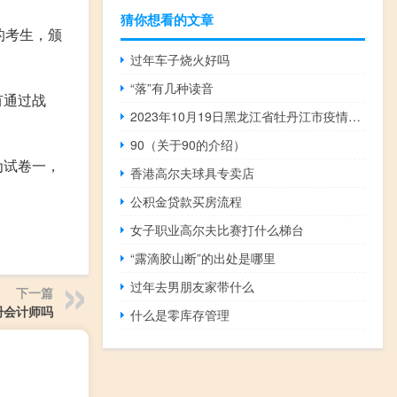
猜你想看的文章
的考生，颁
过年车子烧火好吗
“落”有几种读音
有通过战
2023年10月19日黑龙江省牡丹江市疫情大数据-今日/今天疫情全网搜索最新实时消息动态情况通知播报
90（关于90的介绍）
为试卷一，
香港高尔夫球具专卖店
公积金贷款买房流程
女子职业高尔夫比赛打什么梯台
“露滴胶山断”的出处是哪里
过年去男朋友家带什么
下一篇
册会计师吗
什么是零库存管理