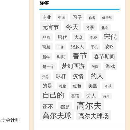
标签
专业
习俗
中国
作者
俱乐部
冬天
元宵节
冬季
北京
宋代
唐代
大众
品牌
学校
攻略
很多人
寓意
工作
手机
春节
春节期间
时间
新年
梦幻西游
游戏
是一个
汤圆
的人
球杆
疫情
父母
的是
美国
红包
礼物
考试
自己的
诗人
英语
诗词
高尔夫
还不
都是
高尔夫球
高尔夫球场
注册会计师