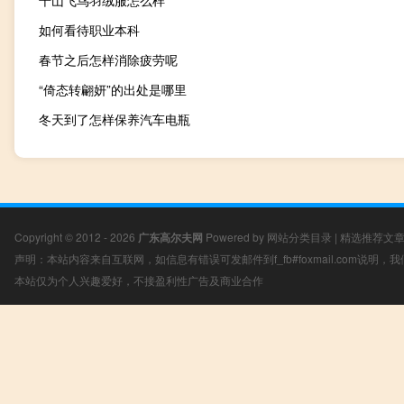
千山飞鸟羽绒服怎么样
如何看待职业本科
春节之后怎样消除疲劳呢
“倚态转翩妍”的出处是哪里
冬天到了怎样保养汽车电瓶
Copyright © 2012 - 2026
广东高尔夫网
Powered by
网站分类目录
|
精选推荐文
声明：本站内容来自互联网，如信息有错误可发邮件到f_fb#foxmail.com说明
本站仅为个人兴趣爱好，不接盈利性广告及商业合作