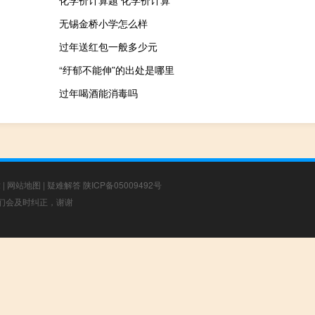
化学价计算题 化学价计算
无锡金桥小学怎么样
过年送红包一般多少元
“纡郁不能伸”的出处是哪里
过年喝酒能消毒吗
章
|
网站地图
|
疑难解答
陕ICP备05009492号
，我们会及时纠正，谢谢