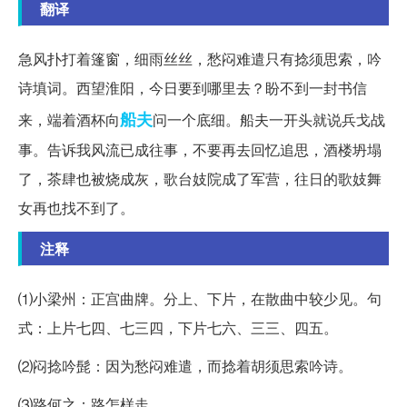
翻译
急风扑打着篷窗，细雨丝丝，愁闷难遣只有捻须思索，吟
诗填词。西望淮阳，今日要到哪里去？盼不到一封书信
船夫
来，端着酒杯向
问一个底细。船夫一开头就说兵戈战
事。告诉我风流已成往事，不要再去回忆追思，酒楼坍塌
了，茶肆也被烧成灰，歌台妓院成了军营，往日的歌妓舞
女再也找不到了。
注释
⑴小梁州：正宫曲牌。分上、下片，在散曲中较少见。句
式：上片七四、七三四，下片七六、三三、四五。
⑵闷捻吟髭：因为愁闷难遣，而捻着胡须思索吟诗。
⑶路何之：路怎样走。