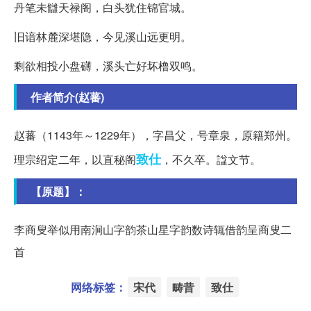
丹笔未讎天禄阁，白头犹住锦官城。
旧谙林麓深堪隐，今见溪山远更明。
剩欲相投小盘礴，溪头亡好坏橹双鸣。
作者简介(赵蕃)
赵蕃（1143年～1229年），字昌父，号章泉，原籍郑州。
致仕
理宗绍定二年，以直秘阁
，不久卒。諡文节。
【原题】：
李商叟举似用南涧山字韵茶山星字韵数诗辄借韵呈商叟二
首
网络标签：
宋代
畴昔
致仕