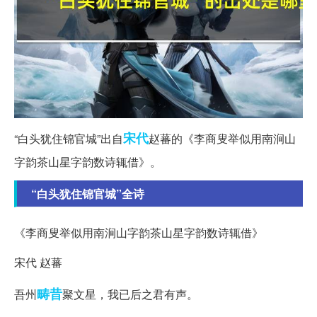
宋代
“白头犹住锦官城”出自
赵蕃的《李商叟举似用南涧山
字韵茶山星字韵数诗辄借》。
“白头犹住锦官城”全诗
《李商叟举似用南涧山字韵茶山星字韵数诗辄借》
宋代 赵蕃
畴昔
吾州
聚文星，我已后之君有声。