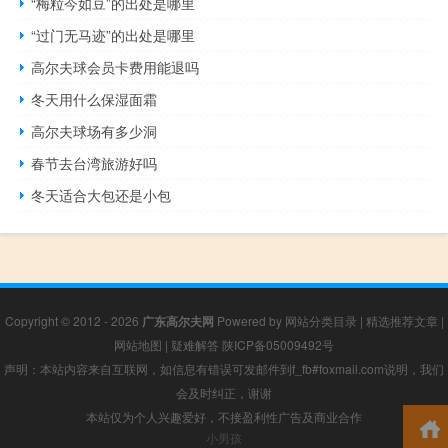
“梅粒今如豆”的出处是哪里
“过门无马迹”的出处是哪里
高尔夫球会员卡费用能退吗
冬天用什么保湿面霜
高尔夫球场有多少洞
春节去台湾旅游好吗
冬天适合大包还是小包
Copyright © 2012 - 2026
广东高尔夫网
Powered by
网站分类目录
|
精选推荐文章
|
网站地图
|
疑难解答
陕ICP备05009492号
声明：本站内容来自互联网，如信息有错误可发邮件到f_fb#foxmail.com说明，我们
会及时纠正，谢谢
本站仅为个人兴趣爱好，不接盈利性广告及商业合作
小男孩