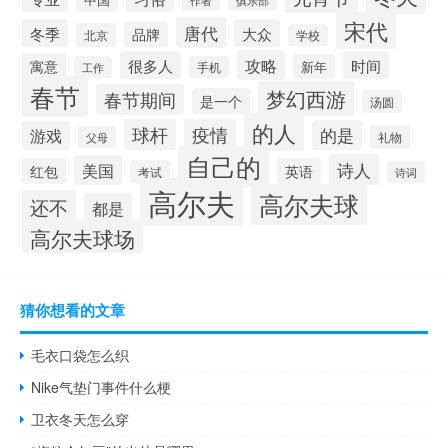
作者
俱乐部
宋代
唐代
冬季
大众
品牌
北京
学校
攻略
很多人
时间
寓意
新年
工作
手机
春节
梦幻西游
春节期间
是一个
汤圆
的人
球杆
疫情
的是
游戏
礼物
父母
自己的
诗人
美国
红包
英语
考试
诗词
高尔夫
高尔夫球
还不
都是
高尔夫球场
猜你想看的文章
毛衣口袋怎么织
Nike气垫门事件什么梗
卫衣冬天怎么穿