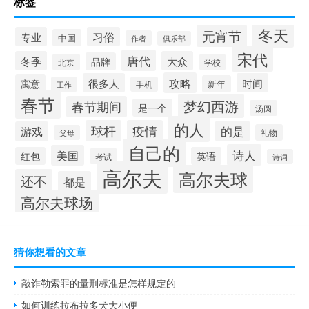
标签
冬天
元宵节
专业
习俗
中国
作者
俱乐部
宋代
唐代
冬季
大众
品牌
北京
学校
攻略
很多人
时间
寓意
新年
工作
手机
春节
梦幻西游
春节期间
是一个
汤圆
的人
球杆
疫情
的是
游戏
礼物
父母
自己的
诗人
美国
红包
英语
考试
诗词
高尔夫
高尔夫球
还不
都是
高尔夫球场
猜你想看的文章
敲诈勒索罪的量刑标准是怎样规定的
如何训练拉布拉多犬大小便