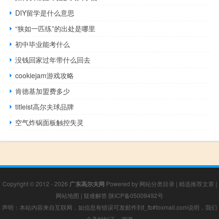
DIY留学是什么意思
“狭如一匹练”的出处是哪里
初中毕业能考什么
没钱回家过年带什么回去
cookiejam游戏攻略
肯德基加盟费多少
titleist高尔夫球品牌
空气炸锅面板触控失灵
Copyright © 2012 - 2026
广东高尔夫网
Powered by
网站分类目录
|
精选推荐文章
|
网站地图
|
疑难解答
陕ICP备05009492号
声明：本站内容来自互联网，如信息有错误可发邮件到f_fb#foxmail.com说明，我们
会及时纠正，谢谢