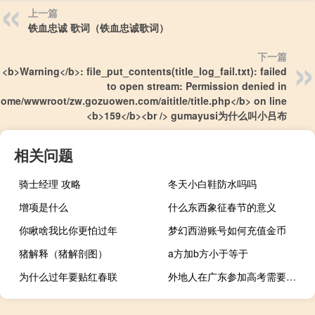
上一篇
铁血忠诚 歌词（铁血忠诚歌词）
下一篇
> <b>Warning</b>: file_put_contents(title_log_fail.txt): failed
to open stream: Permission denied in
ome/wwwroot/zw.gozuowen.com/aititle/title.php</b> on line
<b>159</b><br /> gumayusi为什么叫小吕布
相关问题
骑士经理 攻略
冬天小白鞋防水吗吗
增项是什么
什么东西象征春节的意义
你瞅啥我比你更怕过年
梦幻西游账号如何充值金币
猪解释（猪解剖图）
a方加b方小于等于
为什么过年要贴红春联
外地人在广东参加高考需要什么条件