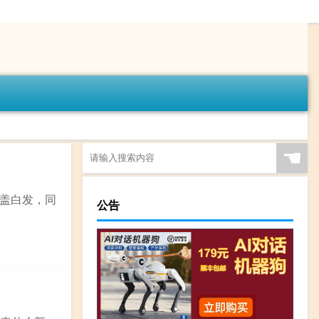
☚
盖白发，同
公告