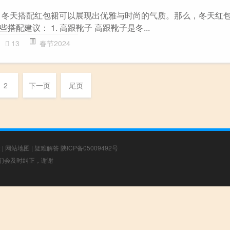
 冬天搭配红包裙可以展现出优雅与时尚的气质。那么，冬天红
配建议： 1. 高跟靴子 高跟靴子是冬...
13
春节2024
2
下一页
尾页
章
|
网站地图
|
疑难解答
陕ICP备05009492号
，我们会及时纠正，谢谢