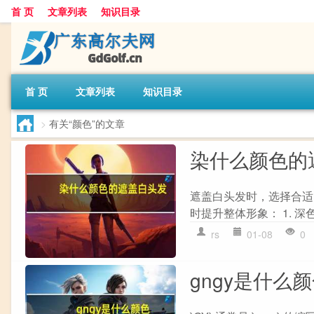
首 页
文章列表
知识目录
首 页
文章列表
知识目录
>
有关“颜色”的文章
染什么颜色的
遮盖白头发时，选择合适
时提升整体形象： 1. 深
rs
01-08
0
gngy是什么