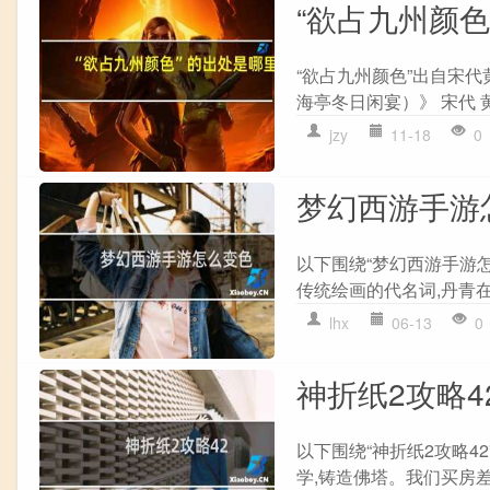
“欲占九州颜色
“欲占九州颜色”出自宋代
海亭冬日闲宴）》 宋代 
jzy
11-18
0
梦幻西游手游
以下围绕“梦幻西游手游
传统绘画的代名词,丹青在
lhx
06-13
0
神折纸2攻略4
以下围绕“神折纸2攻略4
学,铸造佛塔。我们买房差70