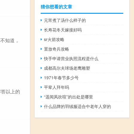
猜你想看的文章
元宵煮了汤什么样子的
长寿花冬天嫁接好吗
sr火箭攻略
人还不知道，
置放奇兵攻略
快手申请营业执照流程是什么
成都高尔夫球场老鹰雕塑
1971年春节多少号
平辈人拜年吗
解答以上的
“遥闻凤吹喧”的出处是哪里
什么品牌的羽绒服适合中老年人穿的