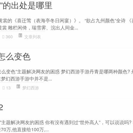
”的出处是哪里
黄裳的《喜迁莺（表海亭冬日闲宴）》。 “欲占九州颜色”全诗 
黄裳 雕栏闲倚，瑞雪霁、浣出人间金...
360
文章列表
怎么变色
怎么变色”主题解决网友的困惑 梦幻西游手游丹青是哪两种颜色? 
梦幻西游手游中并不是...
13
梦幻西游
2
2”主题解决网友的困惑 你有没有遇到过“世外高人”，可以说说吗?
万,他直接给100万,...