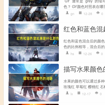
`GY` 通常是 `gre
色？ GY颜色对照表在哪
gn
12-28
0
红色和蓝色混
红色和蓝色混合后的颜色
色的比例相等，混合后的
hs
12-26
0
描写水果颜色
水果的颜色可以通过多种
玫瑰红 草莓红 樱桃红 石榴
lx
12-17
0