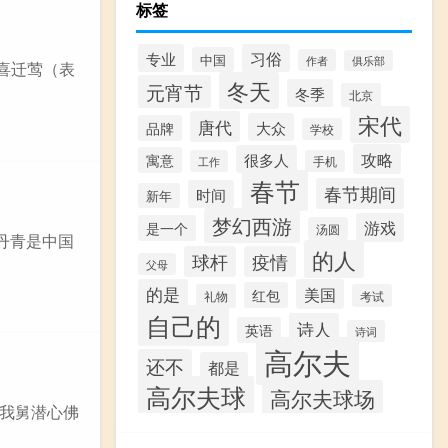
标签
专业
习俗
中国
作者
俱乐部
《喜迁莺（表
冬天
元宵节
冬季
北京
宋代
唐代
大众
品牌
学校
攻略
很多人
寓意
工作
手机
春节
春节期间
时间
新年
梦幻西游
游戏
是一个
汤圆
丹青是中国
的人
球杆
疫情
父母
的是
美国
红包
礼物
考试
自己的
诗人
英语
诗词
高尔夫
还不
都是
高尔夫球
高尔夫球场
 我舅潜心佛