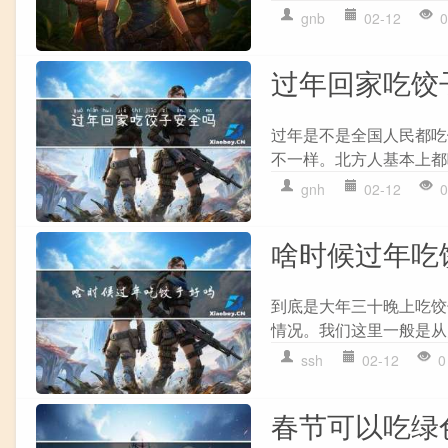
gnb
02-12
0
过年回家吃饺
过年是不是全国人民都吃
不一样。北方人基本上都
gnh
02-12
0
啥时候过年吃
到底是大年三十晚上吃饺
情况。我们这里一般是从
ssh
02-12
0
春节可以吃绿