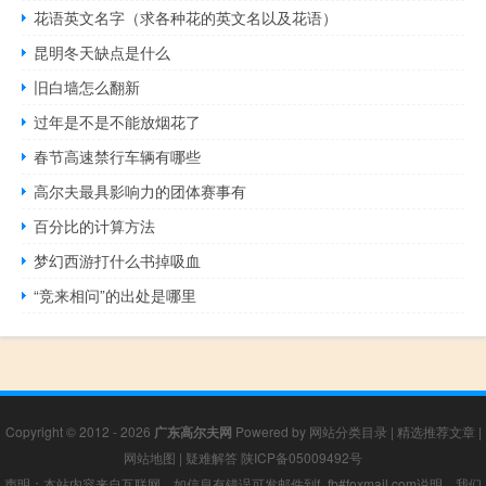
花语英文名字（求各种花的英文名以及花语）
昆明冬天缺点是什么
旧白墙怎么翻新
过年是不是不能放烟花了
春节高速禁行车辆有哪些
高尔夫最具影响力的团体赛事有
百分比的计算方法
梦幻西游打什么书掉吸血
“竞来相问”的出处是哪里
Copyright © 2012 - 2026
广东高尔夫网
Powered by
网站分类目录
|
精选推荐文章
|
网站地图
|
疑难解答
陕ICP备05009492号
声明：本站内容来自互联网，如信息有错误可发邮件到f_fb#foxmail.com说明，我们