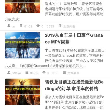
造成的： 1. 系统升级 ：爱奇艺可能会
定期进行系统维护和升级，这可能导致
弹幕功能暂时关闭。用户需要等待系统
升级完成...
ar
01-03
0
793
文章列表
2019东京车展丰田豪华Grana
ce MPV揭幕
丰田将在2019年第46届东京车展上推出
一款新的Granace厢式货车，它有两种
座位布局可供选择：三排六人座和四排
八人座。 前轮驱动Granace由2.8升柴油发动机和六...
sslake
06-05
0
35
文章列表
雪铁龙目前正在接受最新版Be
rlingo的订单 家用车的价格
很多人对雪铁龙目前正在接受最新版Be
rlingo的订单 家用车的价格不是很了解
那具体是什么情况呢，现在让我们一起