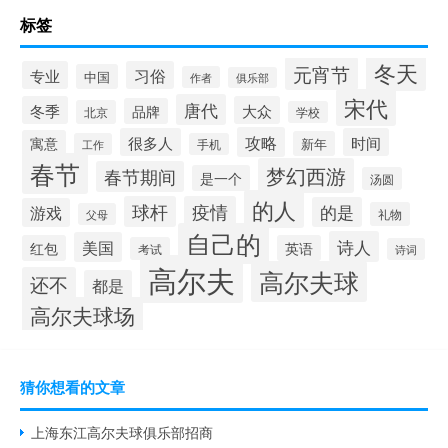
标签
冬天
元宵节
专业
习俗
中国
作者
俱乐部
宋代
唐代
冬季
大众
品牌
北京
学校
攻略
很多人
时间
寓意
新年
工作
手机
春节
梦幻西游
春节期间
是一个
汤圆
的人
球杆
疫情
的是
游戏
礼物
父母
自己的
诗人
美国
红包
英语
考试
诗词
高尔夫
高尔夫球
还不
都是
高尔夫球场
猜你想看的文章
上海东江高尔夫球俱乐部招商