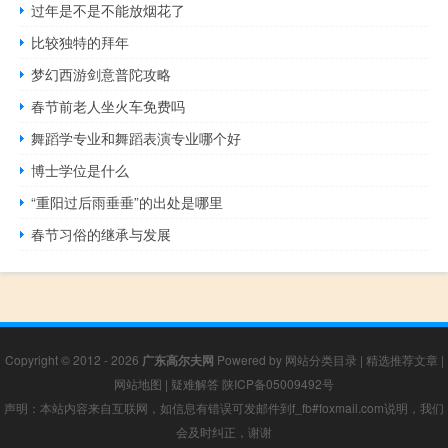
过年是不是不能放烟花了
比较独特的拜年
梦幻西游剑意普陀攻略
春节前老人坐火车免费吗
舞蹈学专业和舞蹈表演专业哪个好
博士学位是什么
“重阳过后雨垂垂”的出处是哪里
春节习俗的继承与发展
Copyright © 2012 - 2026
广东高尔夫网
Powered by
网站分类目录
|
精选推荐文章
|
网站地图
|
疑难解答
陕ICP备05009492号
声明：本站内容来自互联网，如信息有错误可发邮件到f_fb#foxmail.com说明，我们
会及时纠正，谢谢