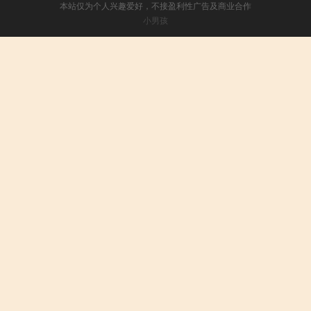
本站仅为个人兴趣爱好，不接盈利性广告及商业合作
小男孩