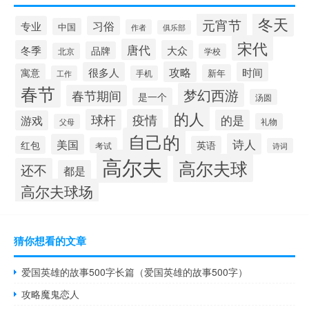
冬天
元宵节
专业
习俗
中国
作者
俱乐部
宋代
唐代
冬季
大众
品牌
北京
学校
攻略
很多人
时间
寓意
新年
工作
手机
春节
梦幻西游
春节期间
是一个
汤圆
的人
球杆
疫情
的是
游戏
礼物
父母
自己的
诗人
美国
红包
英语
考试
诗词
高尔夫
高尔夫球
还不
都是
高尔夫球场
猜你想看的文章
爱国英雄的故事500字长篇（爱国英雄的故事500字）
攻略魔鬼恋人