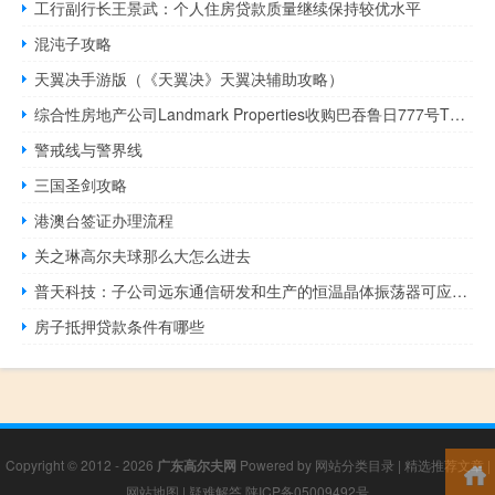
工行副行长王景武：个人住房贷款质量继续保持较优水平
混沌子攻略
天翼决手游版（《天翼决》天翼决辅助攻略）
综合性房地产公司Landmark Properties收购巴吞鲁日777号The Lodges
警戒线与警界线
三国圣剑攻略
港澳台签证办理流程
关之琳高尔夫球那么大怎么进去
普天科技：子公司远东通信研发和生产的恒温晶体振荡器可应用于卫星通信等领域
房子抵押贷款条件有哪些
Copyright © 2012 - 2026
广东高尔夫网
Powered by
网站分类目录
|
精选推荐文章
|
网站地图
|
疑难解答
陕ICP备05009492号