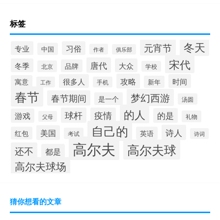
标签
冬天
元宵节
专业
习俗
中国
作者
俱乐部
宋代
唐代
冬季
大众
品牌
北京
学校
攻略
很多人
时间
寓意
新年
工作
手机
春节
梦幻西游
春节期间
是一个
汤圆
的人
球杆
疫情
的是
游戏
礼物
父母
自己的
诗人
美国
红包
英语
考试
诗词
高尔夫
高尔夫球
还不
都是
高尔夫球场
猜你想看的文章