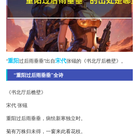
重阳
宋代
“
过后雨垂垂”出自
张镃的《书北厅后檐壁》。
“重阳过后雨垂垂”全诗
《书北厅后檐壁》
宋代 张镃
重阳过后雨垂垂，病怯新寒独立时。
菊有万株归未得，一窗来此看花枝。