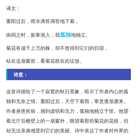
译文：
重阳过后，雨水滴答滴答地下着，
孤独
病弱之时，新寒渐入，我
地独立。
菊花有成千上万的株，却不曾得到它们的归宿，
站在这扇窗前，看着花枝在此绽放。
诗意：
这首诗描绘了一个寂寞的秋日景象，暗示了作者内心的孤
独和无奈之情。重阳过后，天空下着雨，寒意逐渐袭来。
作者身患疾病，感到虚弱和无力，孤独地独立于世。他望
着北厅后檐壁上的一扇窗外，眺望着那些菊花的花枝，但
却无法亲身感受到它们的美丽。诗中表达了作者对外界的