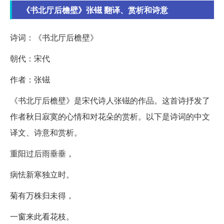
《书北厅后檐壁》张镃 翻译、赏析和诗意
诗词：《书北厅后檐壁》
朝代：宋代
作者：张镃
《书北厅后檐壁》是宋代诗人张镃的作品。这首诗抒发了
作者秋日寂寞的心情和对花朵的赏析。以下是诗词的中文
译文、诗意和赏析。
重阳过后雨垂垂，
病怯新寒独立时。
菊有万株归未得，
一窗来此看花枝。