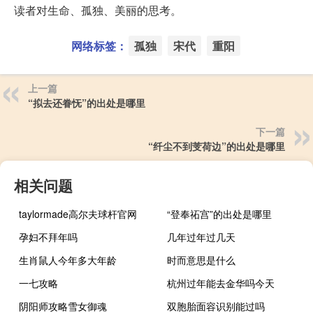
读者对生命、孤独、美丽的思考。
网络标签：
孤独
宋代
重阳
上一篇
“拟去还眷怃”的出处是哪里
下一篇
“纤尘不到芰荷边”的出处是哪里
相关问题
taylormade高尔夫球杆官网
“登奉祏宫”的出处是哪里
孕妇不拜年吗
几年过年过几天
生肖鼠人今年多大年龄
时而意思是什么
一七攻略
杭州过年能去金华吗今天
阴阳师攻略雪女御魂
双胞胎面容识别能过吗