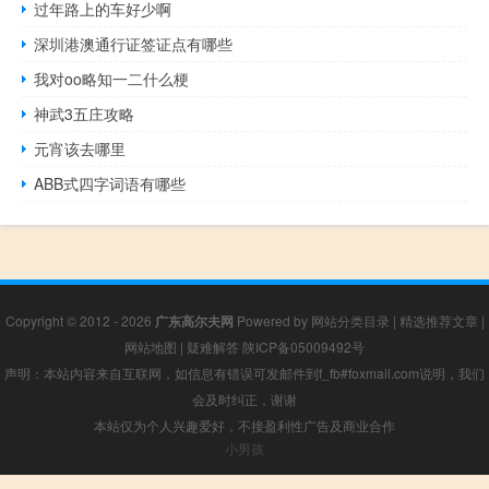
过年路上的车好少啊
深圳港澳通行证签证点有哪些
我对oo略知一二什么梗
神武3五庄攻略
元宵该去哪里
ABB式四字词语有哪些
Copyright © 2012 - 2026
广东高尔夫网
Powered by
网站分类目录
|
精选推荐文章
|
网站地图
|
疑难解答
陕ICP备05009492号
声明：本站内容来自互联网，如信息有错误可发邮件到f_fb#foxmail.com说明，我们
会及时纠正，谢谢
本站仅为个人兴趣爱好，不接盈利性广告及商业合作
小男孩