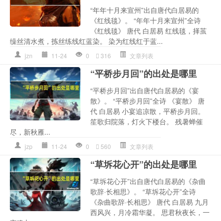
“年年十月来宣州”出自唐代白居易的
《红线毯》。 “年年十月来宣州”全诗
《红线毯》 唐代 白居易 红线毯，择茧
缲丝清水煮，拣丝练线红蓝染。 染为红线红于蓝...
jzn
11-24
0
316
文章列表
“平桥步月回”的出处是哪里
“平桥步月回”出自唐代白居易的《宴
散》。 “平桥步月回”全诗 《宴散》 唐
代 白居易 小宴追凉散，平桥步月回。
笙歌归院落，灯火下楼台。 残暑蝉催
尽，新秋雁...
jzp
11-24
0
560
文章列表
“草坼花心开”的出处是哪里
“草坼花心开”出自唐代白居易的《杂曲
歌辞·长相思》。 “草坼花心开”全诗
《杂曲歌辞·长相思》 唐代 白居易 九月
西风兴，月冷霜华凝。 思君秋夜长，一