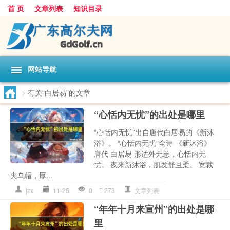
首 页
文章列表
知识目录
网站导航
>
有关“白居易”的文章
“心恬内无忧”的出处是哪里
“心恬内无忧”出自唐代白居易的《新沐
浴》。 “心恬内无忧”全诗 《新沐浴》
唐代 白居易 形适外无恙，心恬内无
忧。 夜来新沐浴，肌发舒且柔。 宽裁
夹乌帽，厚...
jzx
11-25
0
273
文章列表
“年年十月来宣州”的出处是哪
里