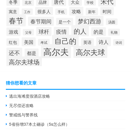
宋代
唐代
冬季
大众
品牌
北京
学校
攻略
很多人
时间
寓意
新年
工作
手机
春节
梦幻西游
春节期间
是一个
汤圆
的人
球杆
疫情
的是
游戏
礼物
父母
自己的
诗人
美国
红包
英语
考试
诗词
高尔夫
高尔夫球
还不
都是
高尔夫球场
猜你想看的文章
逃出海滩度假酒店攻略
无尽偿还攻略
警戒线与警界线
5省份增37本土确诊（5s怎么样）