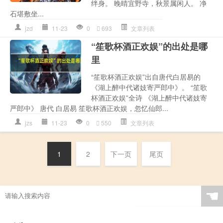
绊身。 晚晴宜野寺，秋景属闲人。 净
石堪敷坐...
jzd
11-23
0
693
文章列表
“笙歌杯酒正欢娱”的出处是哪
里
“笙歌杯酒正欢娱”出自唐代白居易的
《湖上醉中代诸妓寄严郎中》。 “笙歌
杯酒正欢娱”全诗 《湖上醉中代诸妓寄
严郎中》 唐代 白居易 笙歌杯酒正欢娱，忽忆仙郎...
jzs
11-23
0
550
文章列表
1
2
下一页
尾页
☚