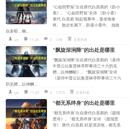
“心如田野翁”出自唐代白居易的《卧小
斋》。 “心如田野翁”全诗 《卧小斋》
唐代 白居易 朝起视事毕，晏坐饱食
终。 散步长廊下，卧退小斋中。 拙政
自多暇，幽...
jzx
11-24
0
69
文章列表
“飘旋深涧陲”的出处是哪里
“飘旋深涧陲”出自唐代白居易的《裴侍
中晋公以集贤林亭即事诗三十六韵见
赠…以伸酬献》。 “飘旋深涧陲”全诗
《裴侍中晋公以集贤林亭即事诗三十六
韵见赠…以伸酬...
jzp
11-23
0
373
文章列表
“都无系绊身”的出处是哪里
“都无系绊身”出自唐代白居易的《题报
恩寺》。 “都无系绊身”全诗 《题报恩
寺》 唐代 白居易 好是清凉地，都无系