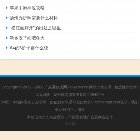
苹果手游神泣攻略
扬州办护照需要什么材料
“横江画舸开”的出处是哪里
新乡没下雨吧冬天
A4的6阶子群什么梗
Copyright © 2012 - 2026
广东高尔夫网
Powered by
网站分类目录
|
精选推荐文章
|
网站地图
|
疑难解答
陕ICP备05009492号
声明：本站内容来自互联网，如信息有错误可发邮件到f_fb#foxmail.com说明，我们
会及时纠正，谢谢
本站仅为个人兴趣爱好，不接盈利性广告及商业合作
小男孩