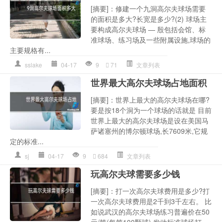
[摘要]：修建一个九洞高尔夫球场需要
的面积是多大?长宽是多少?(2) 球场主
要构成高尔夫球场 — 殷包括会馆、标
准球场、练习场及一些附属设施,球场的
主要规格有...
sslake
04-17
9
71
文章列表
世界最大高尔夫球场占地面积
[摘要]：世界上最大的高尔夫球场在哪?
要是按18个洞为一个球场的话就是 目前
世界上最大的高尔夫球场是设在美国马
萨诸塞州的博尔顿球场,长7609米,它规
定的标准...
sj
04-17
9
684
文章列表
玩高尔夫球需要多少钱
[摘要]：打一次高尔夫球费用是多少?打
一次高尔夫球费用是2千到3千左右。 比
如说武汉的高尔夫球场练习普遍价在50