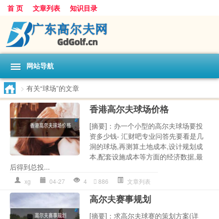
首 页
文章列表
知识目录
网站导航
>
有关“球场”的文章
香港高尔夫球场价格
[摘要]：办一个小型的高尔夫球场要投
资多少钱- 汇财吧专业问答先要看是几
洞的球场,再测算土地成本,设计规划成
本,配套设施成本等方面的经济数据,最
后得到总投...
xg
04-27
4
886
文章列表
高尔夫赛事规划
[摘要]：求高尔夫球赛的策划方案(详