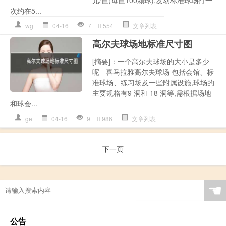
元/筐(每筐100颗球),发动标准球场打一
次约在5...
wg
04-16
7
554
文章列表
高尔夫球场地标准尺寸图
[摘要]：一个高尔夫球场的大小是多少
呢 - 喜马拉雅高尔夫球场 包括会馆、标
准球场、练习场及一些附属设施,球场的
主要规格有9 洞和 18 洞等,需根据场地
和球会...
ge
04-16
9
986
文章列表
下一页
☚
公告