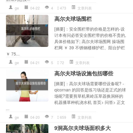
ge
04-22
4
473
文章列表
高尔夫球场围栏
[摘要]：安全围栏带的价格是怎样的-设
计本有问必答安全围栏带的价格不贵的,
具体价格如下; 高尔夫球场围网 操场围
栏网 ￥ 39 不锈钢楼梯护栏、阳台护栏
￥ 75...
ge
04-21
5
72
文章列表
高尔夫球场设施包括哪些
[摘要]：高尔夫球场需要哪些设备呢? -
qicornan 的回答是练习场还是正式的球
场呢?需要剪草机果岭压草器换洞杯的
机器播草种机浇水机 首页> 问答> 正文
...
ge
04-20
7
659
文章列表
9洞高尔夫球场面积多大