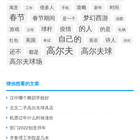
攻略
很多人
时间
寓意
新年
工作
手机
春节
梦幻西游
春节期间
是一个
汤圆
的人
球杆
疫情
的是
游戏
礼物
父母
自己的
诗人
美国
红包
英语
考试
诗词
高尔夫
高尔夫球
还不
都是
高尔夫球场
猜你想看的文章
汉中哪个舞蹈学校好
北京二手高尔夫球具店
机票过年什么时候涨价
部门2022创意拜年
齐鲁理工学院是几本