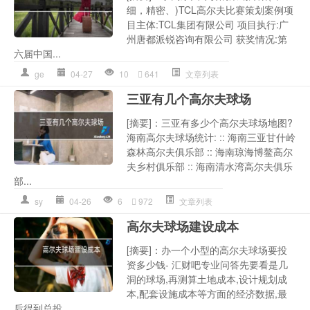
细，精密、)TCL高尔夫比赛策划案例项
目主体:TCL集团有限公司 项目执行:广
州唐都派锐咨询有限公司 获奖情况:第
六届中国...
ge
04-27
10
641
文章列表
三亚有几个高尔夫球场
[摘要]：三亚有多少个高尔夫球场地图?
海南高尔夫球场统计: :: 海南三亚甘什岭
森林高尔夫俱乐部 :: 海南琼海博鳌高尔
夫乡村俱乐部 :: 海南清水湾高尔夫俱乐
部...
sy
04-26
6
972
文章列表
高尔夫球场建设成本
[摘要]：办一个小型的高尔夫球场要投
资多少钱- 汇财吧专业问答先要看是几
洞的球场,再测算土地成本,设计规划成
本,配套设施成本等方面的经济数据,最
后得到总投...