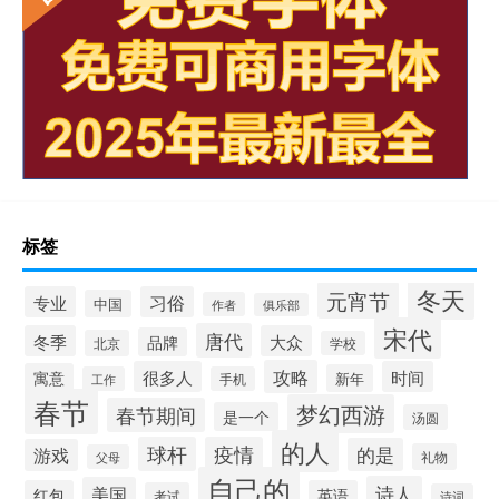
标签
冬天
元宵节
专业
习俗
中国
作者
俱乐部
宋代
唐代
冬季
大众
品牌
北京
学校
攻略
很多人
时间
寓意
新年
工作
手机
春节
梦幻西游
春节期间
是一个
汤圆
的人
球杆
疫情
的是
游戏
礼物
父母
自己的
诗人
美国
红包
英语
考试
诗词