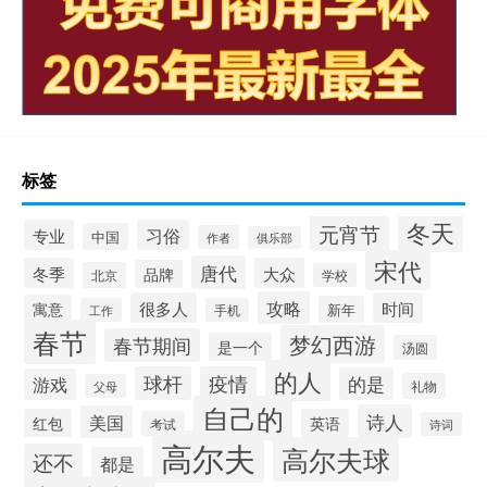
标签
冬天
元宵节
专业
习俗
中国
作者
俱乐部
宋代
唐代
冬季
大众
品牌
北京
学校
攻略
很多人
时间
寓意
新年
工作
手机
春节
梦幻西游
春节期间
是一个
汤圆
的人
球杆
疫情
的是
游戏
礼物
父母
自己的
诗人
美国
红包
英语
考试
诗词
高尔夫
高尔夫球
还不
都是