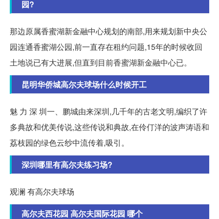
园?
那边原属香蜜湖新金融中心规划的南部,用来规划新中央公
园连通香蜜湖公园,前一直存在租约问题,15年的时候收回
土地说已有大进展,但直到目前香蜜湖新金融中心已。
昆明华侨城高尔夫球场什么时候开工
魅 力 深 圳一、鹏城由来深圳,几千年的古老文明,编织了许
多典故和优美传说,这些传说和典故,在伶仃洋的波声涛语和
荔枝园的绿色云纱中流传着,吸引。
深圳哪里有高尔夫练习场?
观澜 有高尔夫球场
高尔夫西花园 高尔夫国际花园 哪个