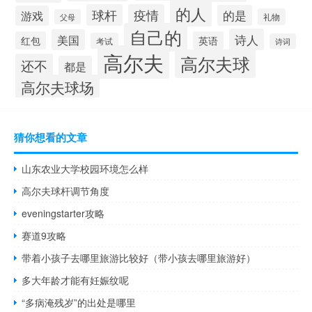
的人
球杆
疫情
的是
游戏
礼物
父母
自己的
诗人
美国
红包
英语
考试
诗词
高尔夫
高尔夫球
还不
都是
高尔夫球场
猜你想看的文章
山东农业大学校园环境怎么样
高尔夫球杆调节角度
eveningstarter攻略
赛道9攻略
带着小孩子去哪里旅游比较好（带小孩去哪里旅游好）
多大年龄才能有妊娠纹呢
“多病淹残岁”的出处是哪里