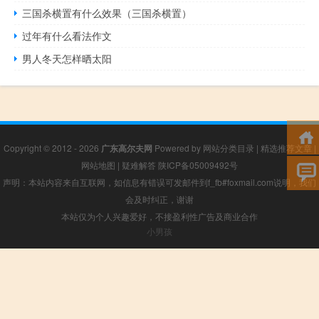
三国杀横置有什么效果（三国杀横置）
过年有什么看法作文
男人冬天怎样晒太阳
Copyright © 2012 - 2026
广东高尔夫网
Powered by
网站分类目录
|
精选推荐文章
|
网站地图
|
疑难解答
陕ICP备05009492号
声明：本站内容来自互联网，如信息有错误可发邮件到f_fb#foxmail.com说明，我们
会及时纠正，谢谢
本站仅为个人兴趣爱好，不接盈利性广告及商业合作
小男孩