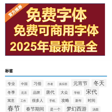
标签
冬天
元宵节
专业
习俗
中国
作者
俱乐部
宋代
唐代
冬季
大众
品牌
北京
学校
攻略
很多人
时间
寓意
新年
工作
手机
春节
梦幻西游
春节期间
是一个
汤圆