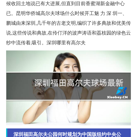
候收回土地说已有大进展,但直到目前香蜜湖新金融中心
已。昆明华侨城高尔夫球场什么时候开工魅 力 深 圳一、
鹏城由来深圳,几千年的古老文明,编织了许多典故和优美传
说,这些传说和典故,在伶仃洋的波声涛语和荔枝园的绿色云
纱中流传着,吸引。深圳哪里有高尔夫
深圳福田高尔夫公园何时规划为中国版纽约中央公