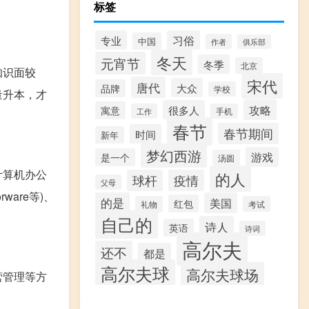
标签
专业
习俗
中国
作者
俱乐部
冬天
元宵节
冬季
北京
知识面较
宋代
唐代
大众
品牌
学校
量升本，才
攻略
很多人
寓意
工作
手机
春节
春节期间
时间
新年
梦幻西游
游戏
是一个
汤圆
计算机办公
的人
球杆
疫情
父母
ware等)、
的是
美国
红包
礼物
考试
自己的
诗人
英语
诗词
高尔夫
还不
都是
高尔夫球
高尔夫球场
营管理等方