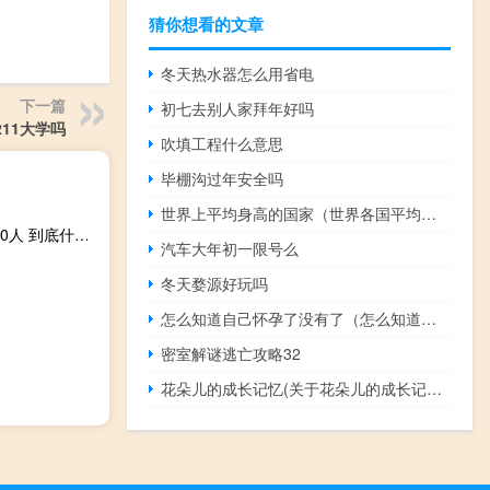
猜你想看的文章
冬天热水器怎么用省电
下一篇
初七去别人家拜年好吗
11大学吗
吹填工程什么意思
毕棚沟过年安全吗
世界上平均身高的国家（世界各国平均身高）
巴以新一轮冲突已致巴方1128人死亡双方死亡人数已超2300人 到底什么情况呢
汽车大年初一限号么
冬天婺源好玩吗
怎么知道自己怀孕了没有了（怎么知道自己怀孕了没有）
密室解谜逃亡攻略32
花朵儿的成长记忆(关于花朵儿的成长记忆简述)