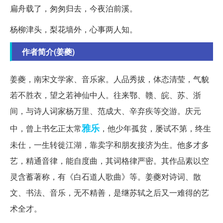
扁舟载了，匆匆归去，今夜泊前溪。
杨柳津头，梨花墙外，心事两人知。
作者简介(姜夔)
姜夔，南宋文学家、音乐家。人品秀拔，体态清莹，气貌
若不胜衣，望之若神仙中人。往来鄂、赣、皖、苏、浙
间，与诗人词家杨万里、范成大、辛弃疾等交游。庆元
雅乐
中，曾上书乞正太常
，他少年孤贫，屡试不第，终生
未仕，一生转徙江湖，靠卖字和朋友接济为生。他多才多
艺，精通音律，能自度曲，其词格律严密。其作品素以空
灵含蓄著称，有《白石道人歌曲》等。姜夔对诗词、散
文、书法、音乐，无不精善，是继苏轼之后又一难得的艺
术全才。