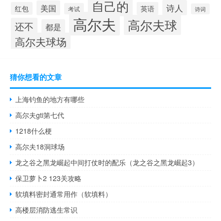
自己的
诗人
美国
红包
英语
考试
诗词
高尔夫
高尔夫球
还不
都是
高尔夫球场
猜你想看的文章
上海钓鱼的地方有哪些
高尔夫gti第七代
1218什么梗
高尔夫18洞球场
龙之谷之黑龙崛起中间打仗时的配乐（龙之谷之黑龙崛起3）
保卫萝卜2 123关攻略
软填料密封通常用作（软填料）
高楼层消防逃生常识