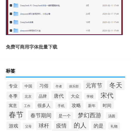
免费可商用字体批量下载
标签
冬天
元宵节
专业
习俗
中国
作者
俱乐部
宋代
唐代
冬季
大众
品牌
北京
学校
攻略
很多人
时间
寓意
新年
工作
手机
春节
梦幻西游
春节期间
是一个
汤圆
的人
球杆
疫情
的是
游戏
礼物
父母