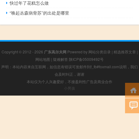
快过年了花糕怎么做
“唤起丛森病骨苏”的出处是哪里
Copyright © 2012 - 2026
广东高尔夫网
Powered by
网站分类目录
|
精选推荐文章
|
网站地图
|
疑难解答
陕ICP备05009492号
声明：本站内容来自互联网，如信息有错误可发邮件到f_fb#foxmail.com说明，我们
会及时纠正，谢谢
本站仅为个人兴趣爱好，不接盈利性广告及商业合作
小男孩