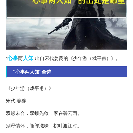
心事
人知
“
两
”出自宋代姜夔的《少年游（戏平甫）》。
“心事两人知”全诗
《少年游（戏平甫）》
宋代 姜夔
双螺未合，双蛾先敛，家在碧云西。
别母情怀，随郎滋味，桃叶渡江时。