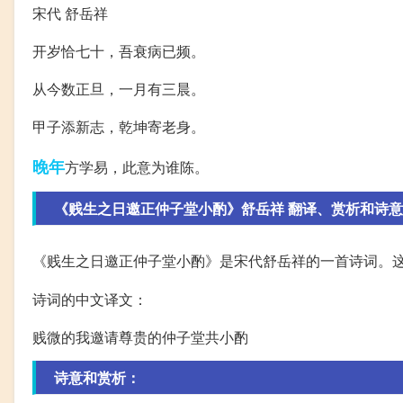
宋代 舒岳祥
开岁恰七十，吾衰病已频。
从今数正旦，一月有三晨。
甲子添新志，乾坤寄老身。
晚年
方学易，此意为谁陈。
《贱生之日邀正仲子堂小酌》舒岳祥 翻译、赏析和诗意
《贱生之日邀正仲子堂小酌》是宋代舒岳祥的一首诗词。
诗词的中文译文：
贱微的我邀请尊贵的仲子堂共小酌
诗意和赏析：