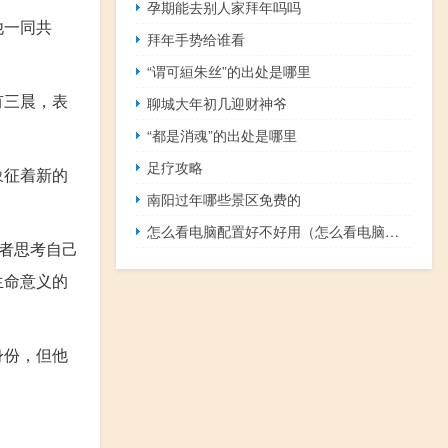
孕期能去别人家拜年吗吗
他一同共
拜年手势给谁看
“谓可絙朱丝”的出处是哪里
有三晨，表
聊城大年初几迎财神爷
“都是消魂”的出处是哪里
足疗攻略
象征着新的
南阳过年哪些景区免费的
怎么看电脑配置好不好用（怎么看电脑配置好不好）
者思考自己
生命意义的
身份，但他