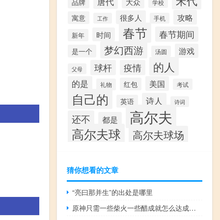
宋代
唐代
大众
品牌
学校
攻略
很多人
寓意
工作
手机
春节
春节期间
时间
新年
梦幻西游
游戏
是一个
汤圆
的人
球杆
疫情
父母
的是
美国
红包
礼物
考试
自己的
诗人
英语
诗词
高尔夫
还不
都是
高尔夫球
高尔夫球场
。
猜你想看的文章
“亮曰那并生”的出处是哪里
原神只需一些柴火一些醋成就怎么达成什么梗