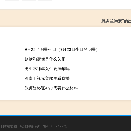
“恳谢兰袍宠”的
9月23号明星生日（9月23日生日的明星）
赵括和蒙恬是什么关系
男生不拜年女生要拜年吗
河南卫视元宵哪里看直播
教师资格证补办需要什么材料
章
|
网站地图
|
疑难解答
陕ICP备05009492号