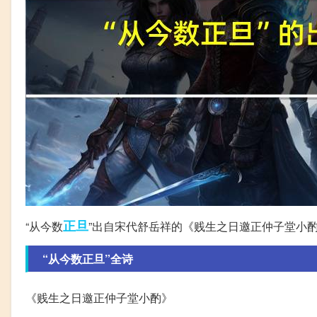
正旦
“从今数
”出自宋代舒岳祥的《贱生之日邀正仲子堂小
“从今数正旦”全诗
《贱生之日邀正仲子堂小酌》