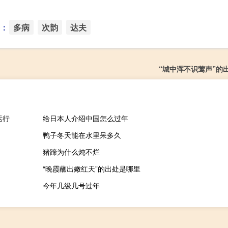
：
多病
次韵
达夫
“城中浑不识莺声”的
运行
给日本人介绍中国怎么过年
鸭子冬天能在水里呆多久
猪蹄为什么炖不烂
“晚霞蘸出嫩红天”的出处是哪里
今年几级几号过年