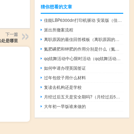
猜你想看的文章
佳能LBP6300dn打印机驱动 安装版（佳能LBP6300dn打印机驱动 安装版功能简介）
派出所撤案流程
下一篇
离职原因的最佳回答模板（离职原因的最佳回答）
出处是哪里
氮肥磷肥和钾肥的作用分别是什么（氮肥 磷肥 钾肥分别起什么作用）
qq炫舞活动中心限时活动（qq炫舞活动中心）
如何申请办理英国签证
过年包饺子用什么材料
复读去机构还是学校
月经过后五天是安全期吗?（月经过后5天是安全期吗）
大年初一早饭谁来做的