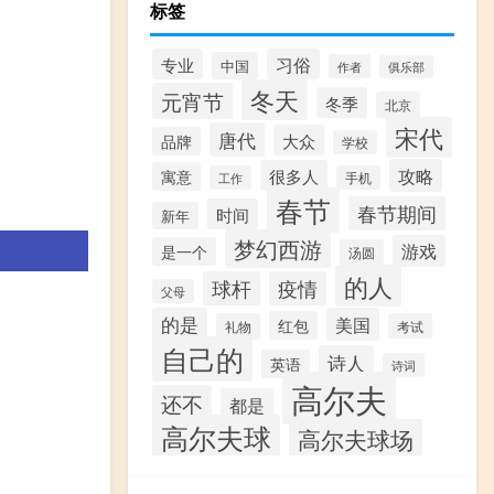
标签
专业
习俗
中国
作者
俱乐部
冬天
元宵节
冬季
北京
宋代
唐代
大众
品牌
学校
攻略
很多人
寓意
工作
手机
春节
春节期间
时间
新年
梦幻西游
游戏
是一个
汤圆
的人
球杆
疫情
父母
的是
美国
红包
礼物
考试
自己的
诗人
英语
诗词
高尔夫
还不
都是
高尔夫球
高尔夫球场