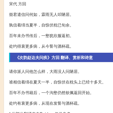
宋代 方回
烦君遣信问何如，霖雨无人叩陋居。
孰信着绵当夏半，自惊伏枕已旬余。
百年未办书传后，一壑犹欣服返初。
处约得衰更多病，从今誓与酒杯疏。
《次韵赵达夫问疾》方回 翻译、赏析和诗意
请你派人问他怎么样，大雨没人问陋居。
谁相信着绵在夏天一半，自惊伏在枕头上已经十多天。
百年不办书籍后，一个沟壑仍然钦佩返回开始。
处约有衰更多病，从现在发誓与酒杯疏。