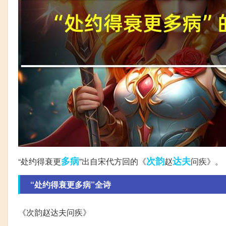
多病
次韵
达夫
“处约得衰更
”出自宋代方回的《
赵
问疾》。
“处约得衰更多病”全诗
《次韵赵达夫问疾》