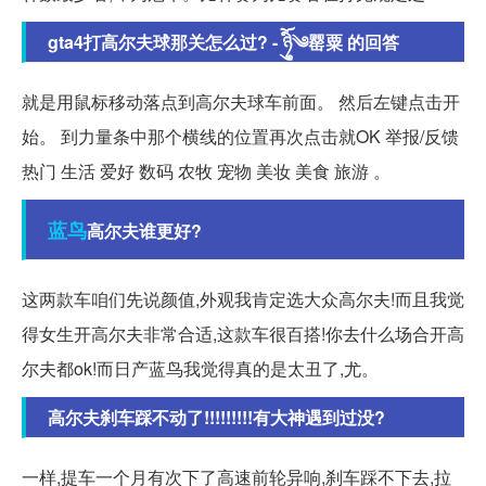
gta4打高尔夫球那关怎么过? - ཉ྄ིོུ༄罂粟 的回答
就是用鼠标移动落点到高尔夫球车前面。 然后左键点击开
始。 到力量条中那个横线的位置再次点击就OK 举报/反馈
热门 生活 爱好 数码 农牧 宠物 美妆 美食 旅游 。
蓝鸟
高尔夫谁更好?
这两款车咱们先说颜值,外观我肯定选大众高尔夫!而且我觉
得女生开高尔夫非常合适,这款车很百搭!你去什么场合开高
尔夫都ok!而日产蓝鸟我觉得真的是太丑了,尤。
高尔夫刹车踩不动了!!!!!!!!!有大神遇到过没?
一样,提车一个月有次下了高速前轮异响,刹车踩不下去,拉