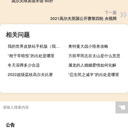
高尔夫球英语术语 90杆
下一篇
2021高尔夫英国公开赛第四轮 央视网
相关问题
我的世界皮肤站手机版（我的世界皮肤站skinme）
奥特曼大战小怪兽攻略
“相于常暗投”的出处是哪里
方鼓琴而志在太山是什么意思
冬天深蹲多少合适
属龙的人婚姻爱情如何化解
2022超级荔枝高尔夫比赛
“忍生民之减半”的出处是哪里
☚
公告