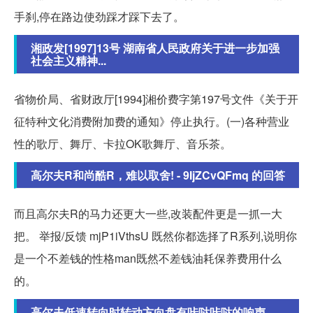
手刹,停在路边使劲踩才踩下去了。
湘政发[1997]13号 湖南省人民政府关于进一步加强
社会主义精神...
省物价局、省财政厅[1994]湘价费字第197号文件《关于开
征特种文化消费附加费的通知》停止执行。(一)各种营业
性的歌厅、舞厅、卡拉OK歌舞厅、音乐茶。
高尔夫R和尚酷R，难以取舍! - 9IjZCvQFmq 的回答
而且高尔夫R的马力还更大一些,改装配件更是一抓一大
把。 举报/反馈 mjP1iVthsU 既然你都选择了R系列,说明你
是一个不差钱的性格man既然不差钱油耗保养费用什么
的。
高尔夫低速转向时转动方向盘有咔哒咔哒的响声，