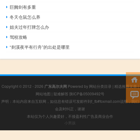
巨阙剑有多重
冬天仓鼠怎么养
姐夫过年打牌怎么办
驾校攻略
“剡溪夜半有行舟”的出处是哪里
Copyright © 2012 - 2026
广东高尔夫网
Powered by
网站分类目录
|
精选推荐文章
|
网站地图
|
疑难解答
陕ICP备05009492号
声明：本站内容来自互联网，如信息有错误可发邮件到f_fb#foxmail.com说明，我们
会及时纠正，谢谢
本站仅为个人兴趣爱好，不接盈利性广告及商业合作
小男孩