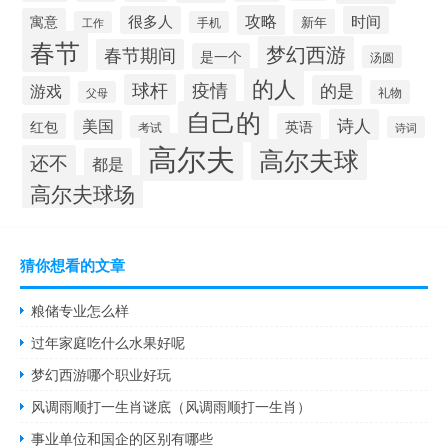
攻略
很多人
时间
寓意
新年
工作
手机
春节
梦幻西游
春节期间
是一个
汤圆
的人
球杆
疫情
的是
游戏
礼物
父母
自己的
诗人
美国
红包
英语
考试
诗词
高尔夫
高尔夫球
还不
都是
高尔夫球场
猜你想看的文章
粮储专业怎么样
过年家庭吃什么水果好呢
梦幻西游哪个职业好玩
风调雨顺打一生肖谜底（风调雨顺打一生肖）
事业单位和国企的区别有哪些