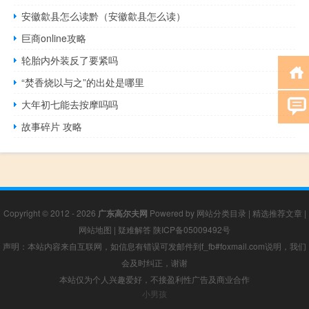
安徽歙县怎么读黔（安徽歙县怎么读）
巨商online攻略
轮胎内外装反了要紧吗
“焚香烧以与之”的出处是哪里
大年初七能去按摩吗吗
故事碎片 攻略
Copyright © 2012 - 2026
广东高尔夫网
Powered by
网站分类目录
|
精选推荐文章
|
网站地图
|
疑难解答
陕ICP备05009492号
声明：本站内容来自互联网，如信息有错误可发邮件到f_fb#foxmail.com说明，我们
会及时纠正，谢谢
本站仅为个人兴趣爱好，不接盈利性广告及商业合作
小男孩