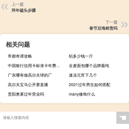
上一篇
拜年磕头步骤
下一篇
春节后海鲜贵吗
相关问题
帝都奇谭攻略
铝多少钱一斤
中国银行信用卡标准卡年费多少（中国银行信用卡年费是多少）
全麦面包哪个品牌最纯
广东哪有做高尔夫球的厂
速冻元宵下几个
高尔夫宝马公开赛直播
2021过年男生如何搭配
贵阳奥莱过年营业吗
many修饰什么
☚