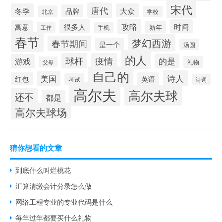
宋代
唐代
冬季
大众
品牌
北京
学校
攻略
很多人
时间
寓意
新年
工作
手机
春节
梦幻西游
春节期间
是一个
汤圆
的人
球杆
疫情
的是
游戏
礼物
父母
自己的
诗人
美国
红包
英语
考试
诗词
高尔夫
高尔夫球
还不
都是
高尔夫球场
猜你想看的文章
到底什么叫烂桃花
汇算清缴会计分录怎么做
网络工程专业的专业代码是什么
每年过年都要买什么礼物