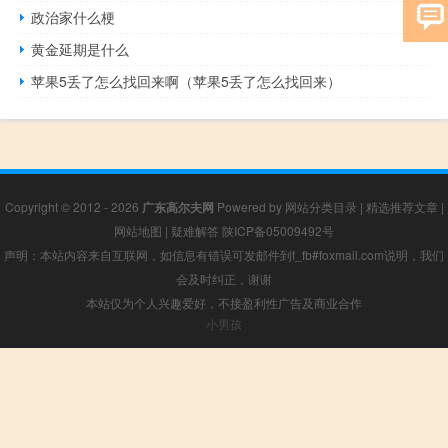
政治家什么梗
黄金延期是什么
苹果5丢了怎么找回来啊（苹果5丢了怎么找回来）
Copyright © 2012 - 2026
广东高尔夫网
Powered by
网站分类目录
|
精选推荐文章
|
网站地图
|
疑难解答
陕ICP备05009492号
声明：本站内容来自互联网，如信息有错误可发邮件到f_fb#foxmail.com说明，我们
会及时纠正，谢谢
本站仅为个人兴趣爱好，不接盈利性广告及商业合作
小男孩