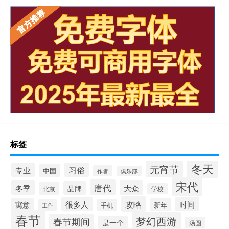
标签
冬天
元宵节
专业
习俗
中国
作者
俱乐部
宋代
唐代
冬季
大众
品牌
北京
学校
攻略
很多人
时间
寓意
新年
工作
手机
春节
梦幻西游
春节期间
是一个
汤圆