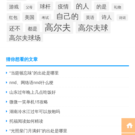
的人
球杆
疫情
的是
游戏
礼物
父母
自己的
诗人
美国
红包
英语
考试
诗词
高尔夫
高尔夫球
还不
都是
高尔夫球场
猜你想看的文章
“当筵顿忘味”的出处是哪里
nnd、网络语nnd什么梗
山东过年晚上几点吃饭好
微微一笑单机15攻略
湖南冷水江过年可以放炮吗
托福阅读如何精读
“光照柴门月满斜”的出处是哪里