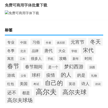
免费可商用字体批量下载
标签
冬天
元宵节
专业
习俗
中国
作者
俱乐部
宋代
唐代
冬季
大众
品牌
北京
学校
攻略
很多人
时间
寓意
新年
工作
手机
春节
梦幻西游
春节期间
是一个
汤圆
的人
球杆
疫情
的是
游戏
礼物
父母
自己的
诗人
美国
红包
英语
考试
诗词
高尔夫
高尔夫球
还不
都是
高尔夫球场