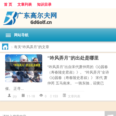
首 页
文章列表
知识目录
网站导航
>
有关“吟风弄月”的文章
“吟风弄月”的出处是哪里
“吟风弄月”出自宋代萧仲芮的《沁园春
（寿春陵史君叔）》。 “吟风弄月”全诗
《沁园春（寿春陵史君叔）》 宋代 萧
仲芮 五马南来。 一骑东驰，诏黄已
催。 正寻...
jzy
11-18
0
153
文章列表