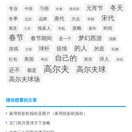
冬天
元宵节
专业
习俗
中国
作者
俱乐部
宋代
唐代
冬季
大众
品牌
北京
学校
攻略
很多人
时间
寓意
新年
工作
手机
春节
梦幻西游
春节期间
是一个
汤圆
的人
球杆
疫情
的是
游戏
礼物
父母
自己的
诗人
美国
红包
英语
考试
诗词
高尔夫
高尔夫球
还不
都是
高尔夫球场
猜你想看的文章
家用投影机报价及图片（家用投影机报价）
京门风月恩泽天下攻略