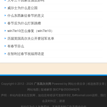
大年三十回家住酒店好吗
威尔士为什么是公国
什么东西象征春节的意义
春节后为什么打算跳槽
win7ie10怎么修复（win7ie10）
历届英国高尔夫公开赛冠军名单
有春节目么
在智利过春节祝福用语是
Copyright © 2012 - 2026
广东高尔夫网
Powered by
网站分类目录
|
精选推荐文章
|
网站地图
|
疑难解答
陕ICP备05009492号
声明：本站内容来自互联网，如信息有错误可发邮件到f_fb#foxmail.com说明，我们
会及时纠正，谢谢
本站仅为个人兴趣爱好，不接盈利性广告及商业合作