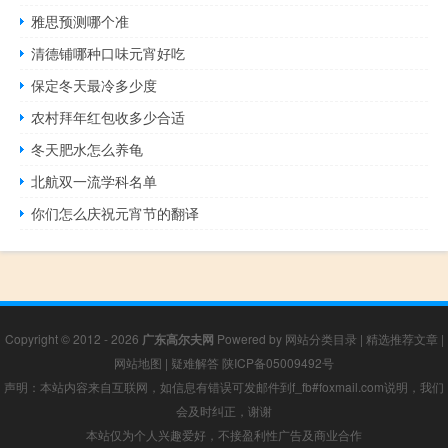
雅思预测哪个准
清德铺哪种口味元宵好吃
保定冬天最冷多少度
农村拜年红包收多少合适
冬天肥水怎么养龟
北航双一流学科名单
你们怎么庆祝元宵节的翻译
Copyright © 2012 - 2026
广东高尔夫网
Powered by
网站分类目录
|
精选推荐文章
|
网站地图
|
疑难解答
陕ICP备05009492号
声明：本站内容来自互联网，如信息有错误可发邮件到f_fb#foxmail.com说明，我们
会及时纠正，谢谢
本站仅为个人兴趣爱好，不接盈利性广告及商业合作