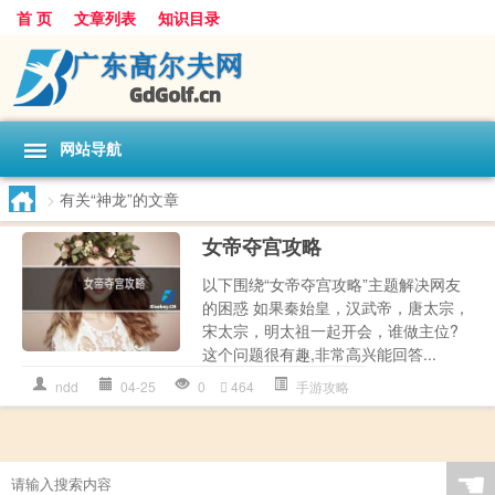
首 页
文章列表
知识目录
网站导航
>
有关“神龙”的文章
女帝夺宫攻略
以下围绕“女帝夺宫攻略”主题解决网友
的困惑 如果秦始皇，汉武帝，唐太宗，
宋太宗，明太祖一起开会，谁做主位?
这个问题很有趣,非常高兴能回答...
ndd
04-25
0
464
手游攻略
☚