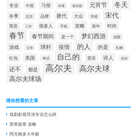
冬天
元宵节
专业
习俗
中国
作者
俱乐部
宋代
唐代
冬季
大众
品牌
北京
学校
攻略
很多人
时间
寓意
新年
工作
手机
春节
梦幻西游
春节期间
是一个
汤圆
的人
球杆
疫情
的是
游戏
礼物
父母
自己的
诗人
美国
红包
英语
考试
诗词
高尔夫
高尔夫球
还不
都是
高尔夫球场
猜你想看的文章
戏剧影视导演专业怎么样
荣誉勋章 攻略
阿尤根多大年龄