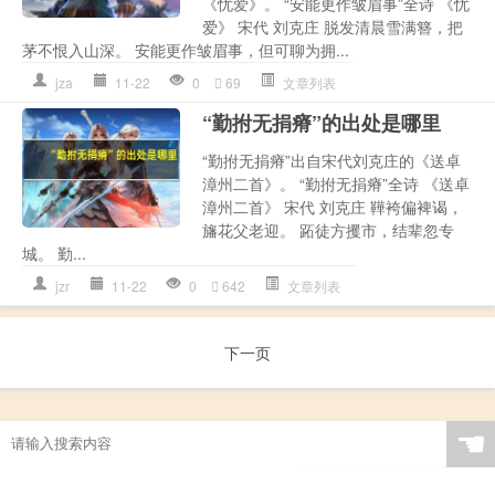
《忧爱》。 “安能更作皱眉事”全诗 《忧
爱》 宋代 刘克庄 脱发清晨雪满簪，把
茅不恨入山深。 安能更作皱眉事，但可聊为拥...
jza
11-22
0
69
文章列表
“勤拊无捐瘠”的出处是哪里
“勤拊无捐瘠”出自宋代刘克庄的《送卓
漳州二首》。 “勤拊无捐瘠”全诗 《送卓
漳州二首》 宋代 刘克庄 鞾袴偏裨谒，
旛花父老迎。 跖徒方攫市，结辈忽专
城。 勤...
jzr
11-22
0
642
文章列表
下一页
☚