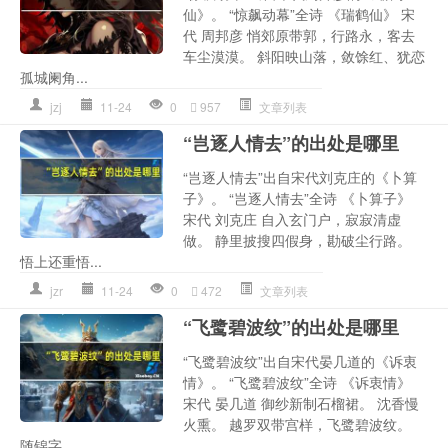
仙》。 “惊飙动幕”全诗 《瑞鹤仙》 宋
代 周邦彦 悄郊原带郭，行路永，客去
车尘漠漠。 斜阳映山落，敛馀红、犹恋
孤城阑角...
jzj
11-24
0
957
文章列表
“岂逐人情去”的出处是哪里
“岂逐人情去”出自宋代刘克庄的《卜算
子》。 “岂逐人情去”全诗 《卜算子》
宋代 刘克庄 自入玄门户，寂寂清虚
做。 静里披搜四假身，勘破尘行路。
悟上还重悟...
jzr
11-24
0
472
文章列表
“飞鹭碧波纹”的出处是哪里
“飞鹭碧波纹”出自宋代晏几道的《诉衷
情》。 “飞鹭碧波纹”全诗 《诉衷情》
宋代 晏几道 御纱新制石榴裙。 沈香慢
火熏。 越罗双带宫样，飞鹭碧波纹。
随锦字...