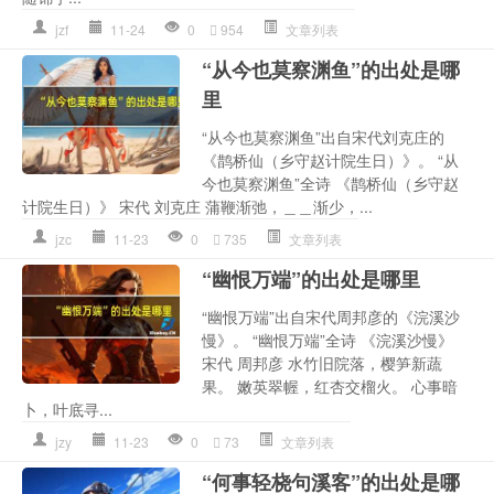
jzf
11-24
0
954
文章列表
“从今也莫察渊鱼”的出处是哪
里
“从今也莫察渊鱼”出自宋代刘克庄的
《鹊桥仙（乡守赵计院生日）》。 “从
今也莫察渊鱼”全诗 《鹊桥仙（乡守赵
计院生日）》 宋代 刘克庄 蒲鞭渐弛，＿＿渐少，...
jzc
11-23
0
735
文章列表
“幽恨万端”的出处是哪里
“幽恨万端”出自宋代周邦彦的《浣溪沙
慢》。 “幽恨万端”全诗 《浣溪沙慢》
宋代 周邦彦 水竹旧院落，樱笋新蔬
果。 嫩英翠幄，红杏交榴火。 心事暗
卜，叶底寻...
jzy
11-23
0
73
文章列表
“何事轻桡句溪客”的出处是哪