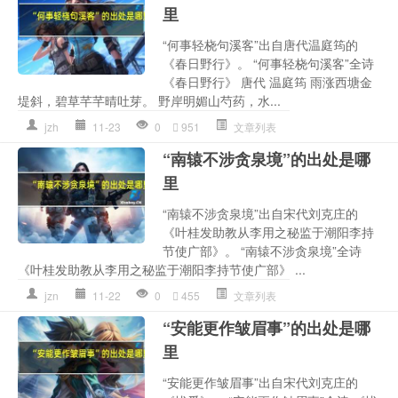
里
“何事轻桡句溪客”出自唐代温庭筠的
《春日野行》。 “何事轻桡句溪客”全诗
《春日野行》 唐代 温庭筠 雨涨西塘金
堤斜，碧草芊芊晴吐芽。 野岸明媚山芍药，水...
jzh
11-23
0
951
文章列表
“南辕不涉贪泉境”的出处是哪
里
“南辕不涉贪泉境”出自宋代刘克庄的
《叶桂发助教从李用之秘监于潮阳李持
节使广部》。 “南辕不涉贪泉境”全诗
《叶桂发助教从李用之秘监于潮阳李持节使广部》 ...
jzn
11-22
0
455
文章列表
“安能更作皱眉事”的出处是哪
里
“安能更作皱眉事”出自宋代刘克庄的