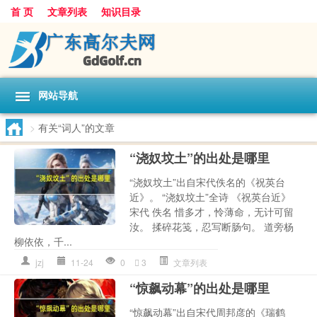
首 页
文章列表
知识目录
网站导航
>
有关“词人”的文章
“浇奴坟土”的出处是哪里
“浇奴坟土”出自宋代佚名的《祝英台
近》。 “浇奴坟土”全诗 《祝英台近》
宋代 佚名 惜多才，怜薄命，无计可留
汝。 揉碎花笺，忍写断肠句。 道旁杨
柳依依，千...
jzj
11-24
0
3
文章列表
“惊飙动幕”的出处是哪里
“惊飙动幕”出自宋代周邦彦的《瑞鹤