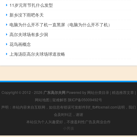
11岁元宵节扎什么发型
新乡没下雨吧冬天
电脑为什么开不了机一直黑屏（电脑为什么开不了机）
高尔夫球场有多少洞
花鸟画概念
上海汤臣高尔夫球场球道攻略
Copyright © 2012 - 2026
广东高尔夫网
Powered by
网站分类目录
|
精选推荐文章
|
网站地图
|
疑难解答
陕ICP备05009492号
声明：本站内容来自互联网，如信息有错误可发邮件到f_fb#foxmail.com说明，我们
会及时纠正，谢谢
本站仅为个人兴趣爱好，不接盈利性广告及商业合作
小男孩