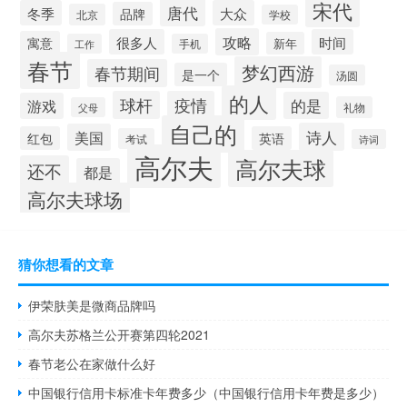
宋代
唐代
冬季
大众
品牌
北京
学校
攻略
很多人
时间
寓意
新年
工作
手机
春节
梦幻西游
春节期间
是一个
汤圆
的人
球杆
疫情
的是
游戏
礼物
父母
自己的
诗人
美国
红包
英语
考试
诗词
高尔夫
高尔夫球
还不
都是
高尔夫球场
猜你想看的文章
伊荣肤美是微商品牌吗
高尔夫苏格兰公开赛第四轮2021
春节老公在家做什么好
中国银行信用卡标准卡年费多少（中国银行信用卡年费是多少）