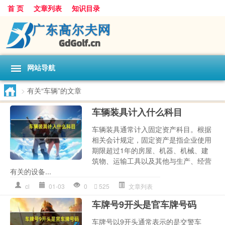
首 页
文章列表
知识目录
网站导航
>
有关“车辆”的文章
车辆装具计入什么科目
车辆装具通常计入固定资产科目。根据
相关会计规定，固定资产是指企业使用
期限超过1年的房屋、机器、机械、建
筑物、运输工具以及其他与生产、经营
有关的设备...
cl
01-03
0
525
文章列表
车牌号9开头是官车牌号码
车牌号以9开头通常表示的是交警车