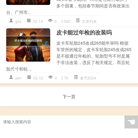
多个因素，包括春节期间是否有政策出
台、广州市...
gzs
02-14
0
542
文章列表
皮卡能过年检的改装吗
皮卡车轮胎245改成265能年审吗 根据
车管所的规定，皮卡车轮胎245改成265
是不能通过年检的。轮胎型号不对是属
于非法改装，违反了相关规定。而且轮
胎尺寸和轮...
pkn
02-12
0
70
春节2024
下一页
☚