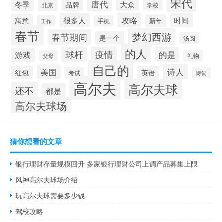
宋代
唐代
冬季
大众
品牌
北京
学校
攻略
很多人
时间
寓意
新年
工作
手机
春节
梦幻西游
春节期间
是一个
汤圆
的人
球杆
疫情
的是
游戏
礼物
父母
自己的
诗人
美国
红包
英语
考试
诗词
高尔夫
高尔夫球
还不
都是
高尔夫球场
猜你想看的文章
银行理财存量规模回升 多家银行理财公司上调产品募集上限
风神高尔夫球场介绍
玩高尔夫球需要多少钱
驾校攻略