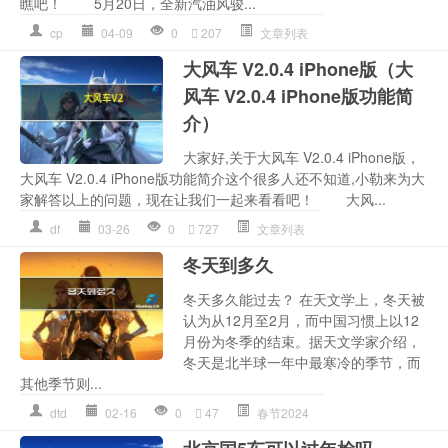
瞧吧！ 5月20日，全新汽油风骏...
cp
04-09
0
207
文章列表
大风车 V2.0.4 iPhone版（大
风车 V2.0.4 iPhone版功能简
介）
大家好,关于大风车 V2.0.4 iPhone版，
大风车 V2.0.4 iPhone版功能简介这个很多人还不知道,小勒来为大
家解答以上的问题，现在让我们一起来看看吧！ 大风...
df
03-26
0
727
文章列表
冬天到多久
冬天多久能过去？ 在天文学上，冬天被
认为从12月至2月，而中国习惯上以12
月份为冬季的结束。据天文学家介绍，
冬天是北半球一年中最寒冷的季节，而
其他季节则...
dtd
02-16
0
47
春节2024