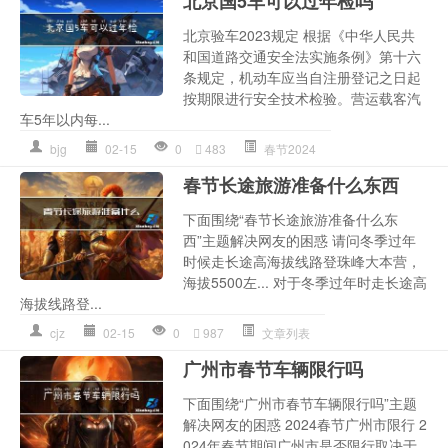
北京国5车可以过年检吗
北京验车2023规定 根据《中华人民共
和国道路交通安全法实施条例》第十六
条规定，机动车应当自注册登记之日起
按期限进行安全技术检验。营运载客汽
车5年以内每...
bjg
02-15
0
483
春节2024
春节长途旅游准备什么东西
下面围绕“春节长途旅游准备什么东
西”主题解决网友的困惑 请问冬季过年
时候走长途高海拔线路登珠峰大本营，
海拔5500左... 对于冬季过年时走长途高
海拔线路登...
cjz
02-15
0
987
文章列表
广州市春节车辆限行吗
下面围绕“广州市春节车辆限行吗”主题
解决网友的困惑 2024春节广州市限行 2
024年春节期间广州市是否限行取决于