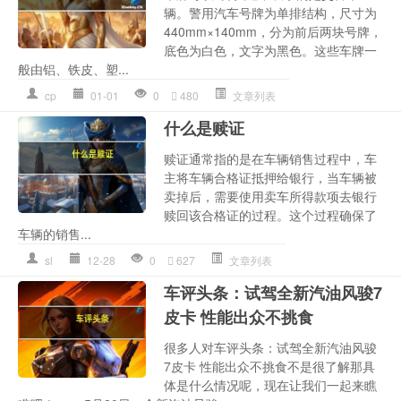
辆。警用汽车号牌为单排结构，尺寸为
440mm×140mm，分为前后两块号牌，
底色为白色，文字为黑色。这些车牌一
般由铝、铁皮、塑...
cp
01-01
0
480
文章列表
什么是赎证
赎证通常指的是在车辆销售过程中，车
主将车辆合格证抵押给银行，当车辆被
卖掉后，需要使用卖车所得款项去银行
赎回该合格证的过程。这个过程确保了
车辆的销售...
sl
12-28
0
627
文章列表
车评头条：试驾全新汽油风骏7
皮卡 性能出众不挑食
很多人对车评头条：试驾全新汽油风骏
7皮卡 性能出众不挑食不是很了解那具
体是什么情况呢，现在让我们一起来瞧