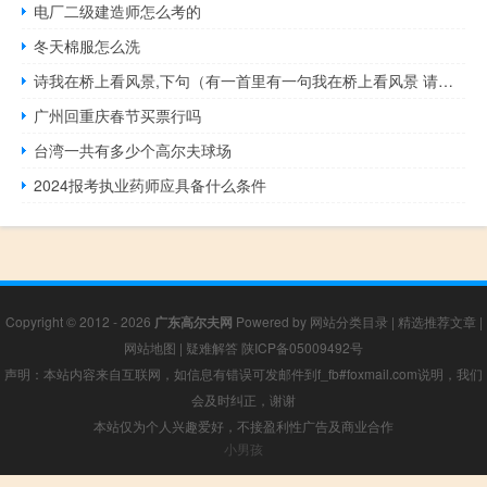
电厂二级建造师怎么考的
冬天棉服怎么洗
诗我在桥上看风景,下句（有一首里有一句我在桥上看风景 请问这个诗的全文是什么）
广州回重庆春节买票行吗
台湾一共有多少个高尔夫球场
2024报考执业药师应具备什么条件
Copyright © 2012 - 2026
广东高尔夫网
Powered by
网站分类目录
|
精选推荐文章
|
网站地图
|
疑难解答
陕ICP备05009492号
声明：本站内容来自互联网，如信息有错误可发邮件到f_fb#foxmail.com说明，我们
会及时纠正，谢谢
本站仅为个人兴趣爱好，不接盈利性广告及商业合作
小男孩