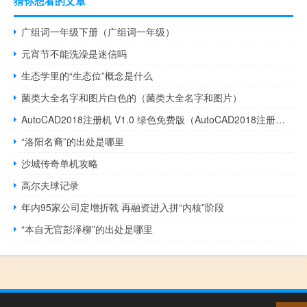
猜你想看的文章
广组词一年级下册（广组词一年级）
元宵节不能洗澡是迷信吗
生态学里的“生态位”概念是什么
菌类大全名字和图片白色的（菌类大全名字和图片）
AutoCAD2018注册机 V1.0 绿色免费版（AutoCAD2018注册机 V1.0 绿色免费版功能简介）
“洛阳名裔”的出处是哪里
沙城传奇单机攻略
高尔夫球记录
年内95家公司定增折戟 再融资进入拼“内核”阶段
“本自无官彭泽柳”的出处是哪里