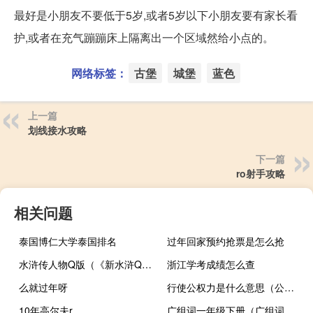
最好是小朋友不要低于5岁,或者5岁以下小朋友要有家长看
护,或者在充气蹦蹦床上隔离出一个区域然给小点的。
网络标签：
古堡
城堡
蓝色
上一篇
划线接水攻略
下一篇
ro射手攻略
相关问题
泰国博仁大学泰国排名
过年回家预约抢票是怎么抢
水浒传人物Q版（《新水浒Q传》剑侠）
浙江学考成绩怎么查
么就过年呀
行使公权力是什么意思（公权力的定义是什么 以及主体是哪些）
10年高尔夫r
广组词一年级下册（广组词一年级）