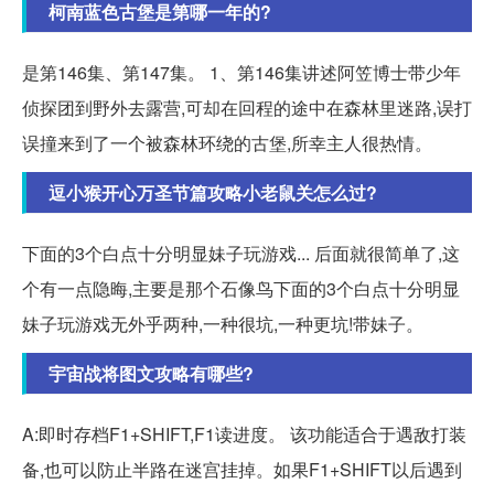
柯南蓝色古堡是第哪一年的?
是第146集、第147集。 1、第146集讲述阿笠博士带少年
侦探团到野外去露营,可却在回程的途中在森林里迷路,误打
误撞来到了一个被森林环绕的古堡,所幸主人很热情。
逗小猴开心万圣节篇攻略小老鼠关怎么过?
下面的3个白点十分明显妹子玩游戏... 后面就很简单了,这
个有一点隐晦,主要是那个石像鸟下面的3个白点十分明显
妹子玩游戏无外乎两种,一种很坑,一种更坑!带妹子。
宇宙战将图文攻略有哪些?
A:即时存档F1+SHIFT,F1读进度。 该功能适合于遇敌打装
备,也可以防止半路在迷宫挂掉。如果F1+SHIFT以后遇到