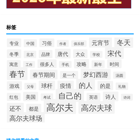
标签
冬天
元宵节
专业
习俗
中国
作者
俱乐部
宋代
唐代
冬季
大众
品牌
北京
学校
攻略
很多人
时间
寓意
新年
工作
手机
春节
梦幻西游
春节期间
是一个
汤圆
的人
球杆
疫情
的是
游戏
礼物
父母
自己的
诗人
美国
红包
英语
考试
诗词
高尔夫
高尔夫球
还不
都是
高尔夫球场