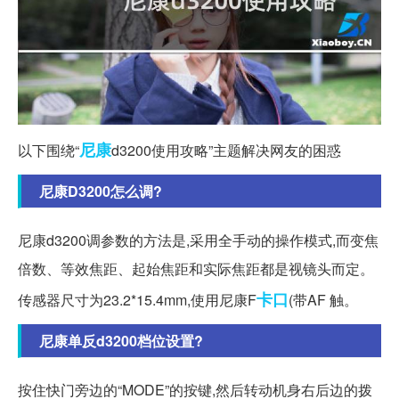
尼康
以下围绕“
d3200使用攻略”主题解决网友的困惑
尼康D3200怎么调?
尼康d3200调参数的方法是,采用全手动的操作模式,而变焦
倍数、等效焦距、起始焦距和实际焦距都是视镜头而定。
卡口
传感器尺寸为23.2*15.4mm,使用尼康F
(带AF 触。
尼康单反d3200档位设置?
按住快门旁边的“MODE”的按键,然后转动机身右后边的拨