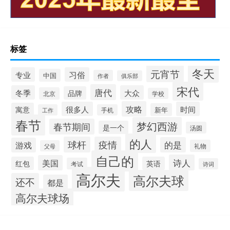
标签
冬天
元宵节
专业
习俗
中国
作者
俱乐部
宋代
唐代
冬季
大众
品牌
北京
学校
攻略
很多人
时间
寓意
新年
工作
手机
春节
梦幻西游
春节期间
是一个
汤圆
的人
球杆
疫情
的是
游戏
礼物
父母
自己的
诗人
美国
红包
英语
考试
诗词
高尔夫
高尔夫球
还不
都是
高尔夫球场