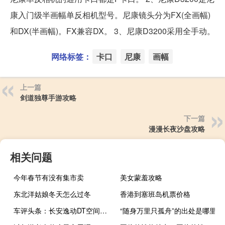
康入门级半画幅单反相机型号。尼康镜头分为FX(全画幅)
和DX(半画幅)。FX兼容DX。 3、尼康D3200采用全手动。
网络标签：
卡口
尼康
画幅
上一篇
剑道独尊手游攻略
下一篇
漫漫长夜沙盘攻略
相关问题
今年春节有没有集市卖
美女蒙羞攻略
东北洋姑娘冬天怎么过冬
香港到塞班岛机票价格
车评头条：长安逸动DT空间方面如何及长安逸动DT值得信赖吗
“随身万里只孤舟”的出处是哪里