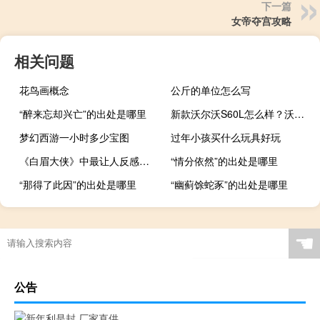
下一篇
女帝夺宫攻略
相关问题
花鸟画概念
公斤的单位怎么写
“醉来忘却兴亡”的出处是哪里
新款沃尔沃S60L怎么样？沃尔沃2020新价格
梦幻西游一小时多少宝图
过年小孩买什么玩具好玩
《白眉大侠》中最让人反感的十大人物是谁
“情分依然”的出处是哪里
“那得了此因”的出处是哪里
“幽蓟馀蛇豕”的出处是哪里
☚
公告