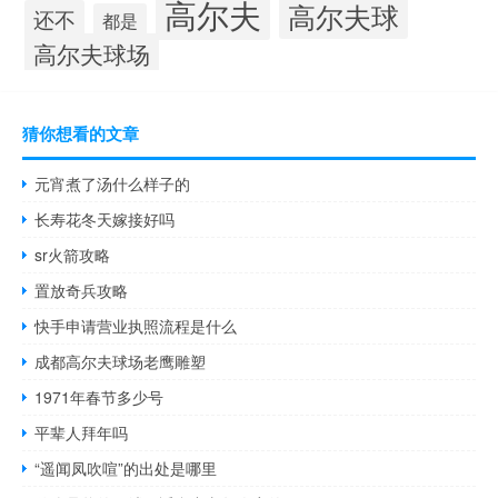
高尔夫
高尔夫球
还不
都是
高尔夫球场
猜你想看的文章
元宵煮了汤什么样子的
长寿花冬天嫁接好吗
sr火箭攻略
置放奇兵攻略
快手申请营业执照流程是什么
成都高尔夫球场老鹰雕塑
1971年春节多少号
平辈人拜年吗
“遥闻凤吹喧”的出处是哪里