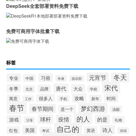
DeepSeek全套部署资料免费下载
免费可商用字体批量下载
标签
冬天
元宵节
专业
习俗
中国
作者
俱乐部
宋代
唐代
冬季
大众
品牌
北京
学校
攻略
很多人
时间
寓意
新年
工作
手机
春节
梦幻西游
春节期间
是一个
汤圆
的人
球杆
疫情
的是
游戏
礼物
父母
自己的
诗人
美国
红包
英语
考试
诗词