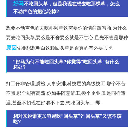
好马
不吃回头草，但是我现在想去吃那棵草，怎么
不动声色的把他吃掉?
想要不动声色的去吃那颗草这需要你的情商跟智商,为什么
要去吃回头草,要么是不舍要么就是不甘心,且先不管是那种
原因
先要想想明白这颗回头草是否真的有必要去吃。
“好马为何不能吃回头草?你觉得“吃回头草”有什么
坏处?
打工仔非管理,质检,人事安排,科技层的高级技工,那个不苦
不累,那个能有高薪,你如果随意辞工,換个企业,又是同样遭
遇,甚至不如现在好混不下去,想吃回头草... !即。
相对来说谁更加容易吃“回头草”?“回头草”又该不该
吃?