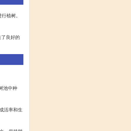
进行植树。
造了良好的
树池中种
成活率和生