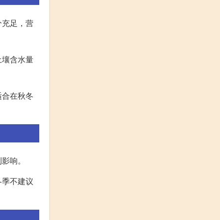
分充足，营
土壤含水量
适合在秋冬
利影响。
冬季不建议