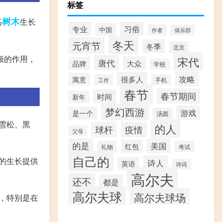
标签
树木
高
生长
专业
习俗
中国
作者
俱乐部
冬天
元宵节
冬季
北京
极的作用，
宋代
唐代
大众
品牌
学校
攻略
很多人
寓意
工作
手机
春节
春节期间
时间
新年
梦幻西游
游戏
是一个
汤圆
雪松、黑
的人
球杆
疫情
父母
的是
美国
红包
礼物
考试
自己的
的生长提供
诗人
英语
诗词
高尔夫
还不
都是
高尔夫球
高尔夫球场
，特别是在