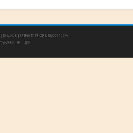
章
|
网站地图
|
疑难解答
陕ICP备05009492号
，我们会及时纠正，谢谢