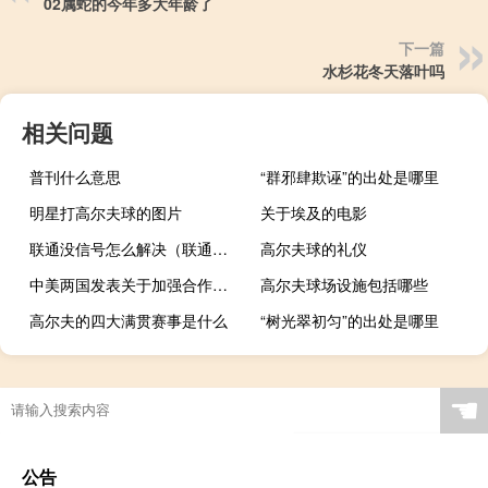
02属蛇的今年多大年龄了
下一篇
水杉花冬天落叶吗
相关问题
普刊什么意思
“群邪肆欺诬”的出处是哪里
明星打高尔夫球的图片
关于埃及的电影
联通没信号怎么解决（联通关闭2g3g信号）
高尔夫球的礼仪
中美两国发表关于加强合作应对气候危机的阳光之乡声明
高尔夫球场设施包括哪些
高尔夫的四大满贯赛事是什么
“树光翠初匀”的出处是哪里
☚
公告