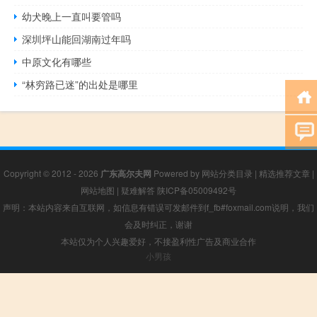
幼犬晚上一直叫要管吗
深圳坪山能回湖南过年吗
中原文化有哪些
“林穷路已迷”的出处是哪里
Copyright © 2012 - 2026
广东高尔夫网
Powered by
网站分类目录
|
精选推荐文章
|
网站地图
|
疑难解答
陕ICP备05009492号
声明：本站内容来自互联网，如信息有错误可发邮件到f_fb#foxmail.com说明，我们
会及时纠正，谢谢
本站仅为个人兴趣爱好，不接盈利性广告及商业合作
小男孩