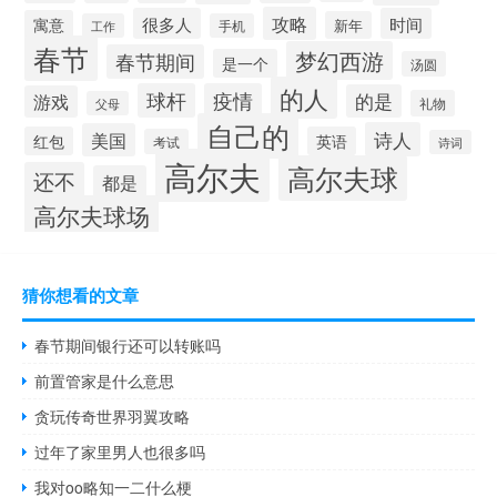
攻略
很多人
时间
寓意
新年
工作
手机
春节
梦幻西游
春节期间
是一个
汤圆
的人
球杆
疫情
的是
游戏
礼物
父母
自己的
诗人
美国
红包
英语
考试
诗词
高尔夫
高尔夫球
还不
都是
高尔夫球场
猜你想看的文章
春节期间银行还可以转账吗
前置管家是什么意思
贪玩传奇世界羽翼攻略
过年了家里男人也很多吗
我对oo略知一二什么梗