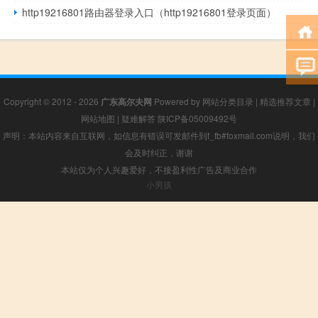
http19216801路由器登录入口（http19216801登录页面）
Copyright © 2012 - 2026
广东高尔夫网
Powered by
网站分类目录
|
精选推荐文章
|
网站地图
|
疑难解答
陕ICP备05009492号
声明：本站内容来自互联网，如信息有错误可发邮件到f_fb#foxmail.com说明，我们
会及时纠正，谢谢
本站仅为个人兴趣爱好，不接盈利性广告及商业合作
小男孩