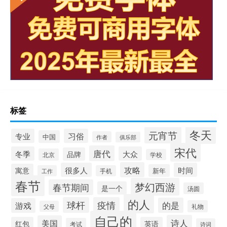
标签
冬天
元宵节
专业
习俗
中国
作者
俱乐部
宋代
唐代
冬季
大众
品牌
北京
学校
攻略
很多人
时间
寓意
新年
工作
手机
春节
梦幻西游
春节期间
是一个
汤圆
的人
球杆
疫情
的是
游戏
礼物
父母
自己的
诗人
美国
红包
英语
考试
诗词