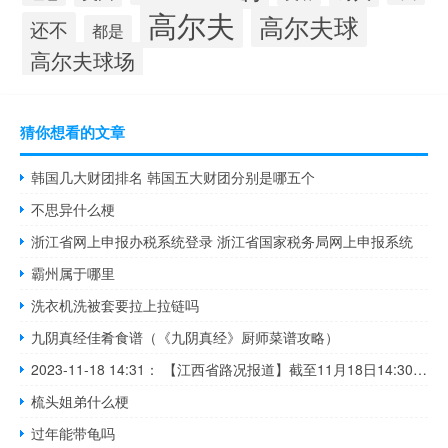
高尔夫
高尔夫球
还不
都是
高尔夫球场
猜你想看的文章
韩国几大财团排名 韩国五大财团分别是哪五个
不思异什么梗
浙江省网上申报办税系统登录 浙江省国家税务局网上申报系统
霸州属于哪里
洗衣机洗被套要拉上拉链吗
九阴真经佳肴食谱（《九阴真经》厨师菜谱攻略）
2023-11-18 14:31： 【江西省路况报道】截至11月18日14:30，①​​​G72泉南高速石吉段，K466公里处（兴国西收费站附近，吉安往石城方向）发生一起货车侧翻事故，事故车已拖离现场，因路面油污清理完后需晾透，继续封闭超车道，行车道缓慢通行；②G60沪昆高速梨温段，K507公里处（上饶东站附近，往南昌方向）发生 ​​​
梳头姐弟什么梗
过年能带龟吗