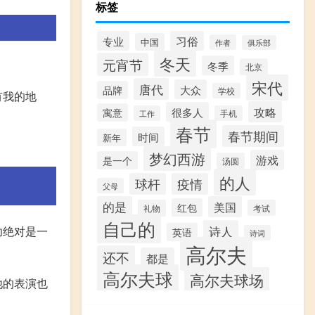
标签
专业
习俗
中国
作者
俱乐部
冬天
元宵节
冬季
北京
宋代
唐代
大众
品牌
学校
有我的地
攻略
很多人
寓意
工作
手机
春节
春节期间
时间
新年
梦幻西游
游戏
是一个
汤圆
的人
球杆
疫情
父母
的是
美国
红包
礼物
考试
自己的
诗人
功绝对是一
英语
诗词
高尔夫
还不
都是
高尔夫球
高尔夫球场
他的表演也