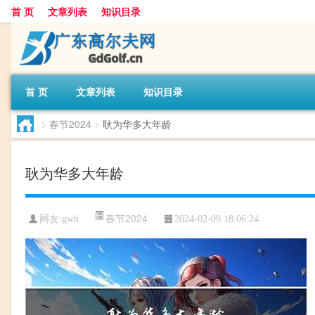
首 页
文章列表
知识目录
首 页
文章列表
知识目录
>
春节2024
>
耿为华多大年龄
耿为华多大年龄
春节2024
网友:
gwh
2024-02-09 18:06:24