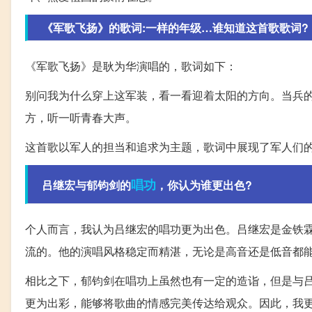
《军歌飞扬》的歌词:一样的年级…谁知道这首歌歌词?
《军歌飞扬》是耿为华演唱的，歌词如下：
别问我为什么穿上这军装，看一看迎着太阳的方向。当兵
方，听一听青春大声。
这首歌以军人的担当和追求为主题，歌词中展现了军人们
唱功
吕继宏与郁钧剑的
，你认为谁更出色?
个人而言，我认为吕继宏的唱功更为出色。吕继宏是金铁
流的。他的演唱风格稳定而精湛，无论是高音还是低音都
相比之下，郁钧剑在唱功上虽然也有一定的造诣，但是与
更为出彩，能够将歌曲的情感完美传达给观众。因此，我